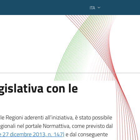
ITA
ederato regionale
islativa con le
 Regioni aderenti all’iniziativa, è stato possibile
egionali nel portale Normattiva, come previsto dal
ge 27 dicembre 2013, n. 147)
e dal conseguente