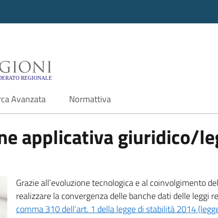
i - Motore di ricerca f
rca Avanzata
Normattiva
e applicativa giuridico/leg
Grazie all’evoluzione tecnologica e al coinvolgimento delle
realizzare la convergenza delle banche dati delle leggi r
comma 310 dell’art. 1 della legge di stabilità 2014 (leg