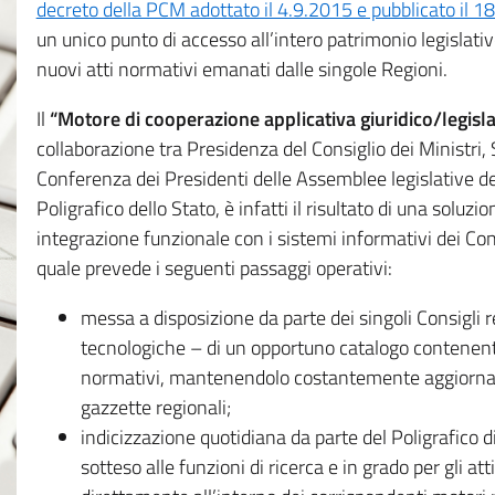
decreto della PCM adottato il 4.9.2015 e pubblicato il 1
un unico punto di accesso all’intero patrimonio legislat
nuovi atti normativi emanati dalle singole Regioni.
Il
“Motore di cooperazione applicativa giuridico/legisla
collaborazione tra Presidenza del Consiglio dei Ministri
Conferenza dei Presidenti delle Assemblee legislative d
Poligrafico dello Stato, è infatti il risultato di una soluz
integrazione funzionale con i sistemi informativi dei Con
quale prevede i seguenti passaggi operativi:
messa a disposizione da parte dei singoli Consigli re
tecnologiche – di un opportuno catalogo contenente es
normativi, mantenendolo costantemente aggiornato 
gazzette regionali;
indicizzazione quotidiana da parte del Poligrafico di
sotteso alle funzioni di ricerca e in grado per gli atti