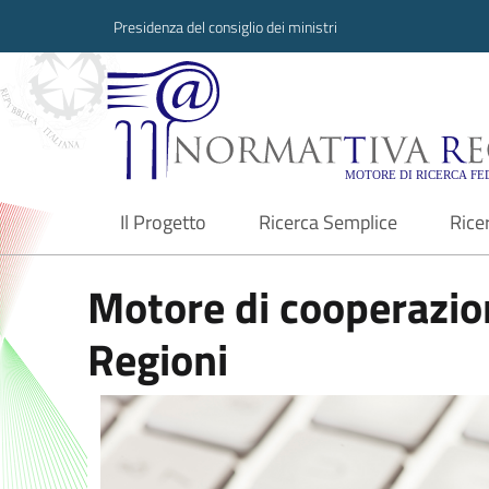
Presidenza del consiglio dei ministri
Normattiva Region
Il Progetto
Ricerca Semplice
Rice
current
Motore di cooperazion
Regioni