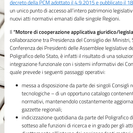
decreto della PCM adottato il 4.9.2015 e pubblicato il 1
un unico punto di accesso all’intero patrimonio legislat
nuovi atti normativi emanati dalle singole Regioni.
Il
“Motore di cooperazione applicativa giuridico/legisla
collaborazione tra Presidenza del Consiglio dei Ministri
Conferenza dei Presidenti delle Assemblee legislative d
Poligrafico dello Stato, è infatti il risultato di una soluz
integrazione funzionale con i sistemi informativi dei Con
quale prevede i seguenti passaggi operativi:
messa a disposizione da parte dei singoli Consigli re
tecnologiche – di un opportuno catalogo contenente es
normativi, mantenendolo costantemente aggiornato 
gazzette regionali;
indicizzazione quotidiana da parte del Poligrafico di
sotteso alle funzioni di ricerca e in grado per gli atti