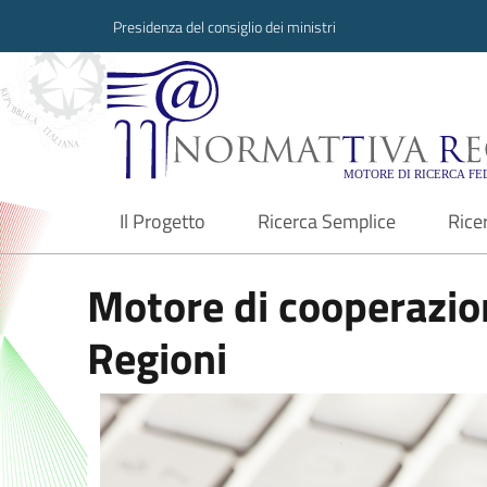
Presidenza del consiglio dei ministri
Normattiva Region
Il Progetto
Ricerca Semplice
Rice
current
Motore di cooperazion
Regioni