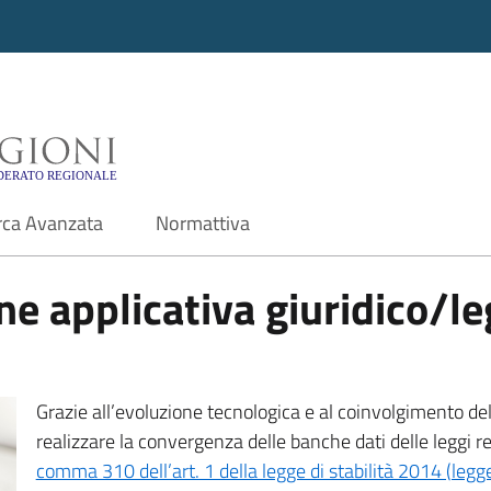
i - Motore di ricerca f
rca Avanzata
Normattiva
e applicativa giuridico/leg
Grazie all’evoluzione tecnologica e al coinvolgimento delle
realizzare la convergenza delle banche dati delle leggi r
comma 310 dell’art. 1 della legge di stabilità 2014 (leg