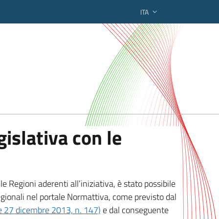
ITA
ederato regionale
islativa con le
 Regioni aderenti all’iniziativa, è stato possibile
egionali nel portale Normattiva, come previsto dal
ge 27 dicembre 2013, n. 147)
e dal conseguente