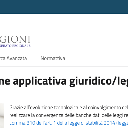
i - Motore di ricerca f
rca Avanzata
Normattiva
e applicativa giuridico/leg
Grazie all’evoluzione tecnologica e al coinvolgimento delle
realizzare la convergenza delle banche dati delle leggi r
comma 310 dell’art. 1 della legge di stabilità 2014 (leg