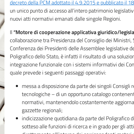
decreto della PCM adottato il 4.9.2015 e pubblicato il 1
un unico punto di accesso all’intero patrimonio legislat
nuovi atti normativi emanati dalle singole Regioni.
Il
“Motore di cooperazione applicativa giuridico/legisla
collaborazione tra Presidenza del Consiglio dei Ministri
Conferenza dei Presidenti delle Assemblee legislative d
Poligrafico dello Stato, è infatti il risultato di una soluz
integrazione funzionale con i sistemi informativi dei Con
quale prevede i seguenti passaggi operativi:
messa a disposizione da parte dei singoli Consigli re
tecnologiche – di un opportuno catalogo contenente es
normativi, mantenendolo costantemente aggiornato 
gazzette regionali;
indicizzazione quotidiana da parte del Poligrafico di
sotteso alle funzioni di ricerca e in grado per gli atti