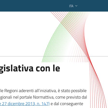
ITA
ederato regionale
islativa con le
 Regioni aderenti all’iniziativa, è stato possibile
egionali nel portale Normattiva, come previsto dal
ge 27 dicembre 2013, n. 147)
e dal conseguente