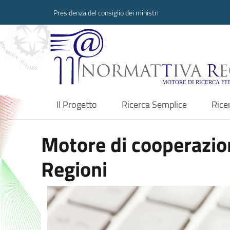
Presidenza del consiglio dei ministri
Normattiva Region
Il Progetto
Ricerca Semplice
Rice
current
Motore di cooperazion
Regioni