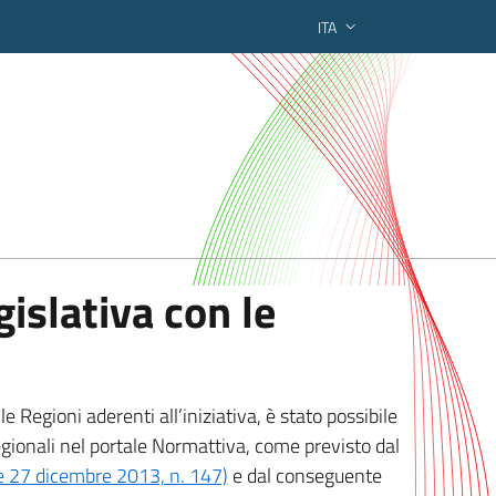
ITA
ederato regionale
islativa con le
 Regioni aderenti all’iniziativa, è stato possibile
egionali nel portale Normattiva, come previsto dal
ge 27 dicembre 2013, n. 147)
e dal conseguente