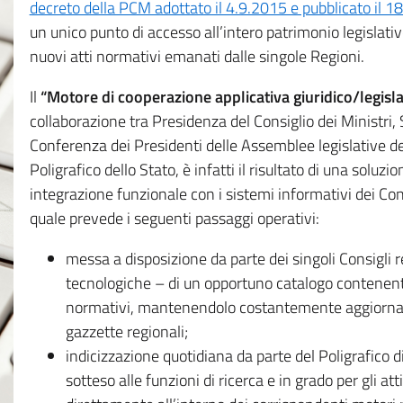
decreto della PCM adottato il 4.9.2015 e pubblicato il 1
un unico punto di accesso all’intero patrimonio legislat
nuovi atti normativi emanati dalle singole Regioni.
Il
“Motore di cooperazione applicativa giuridico/legisla
collaborazione tra Presidenza del Consiglio dei Ministri
Conferenza dei Presidenti delle Assemblee legislative d
Poligrafico dello Stato, è infatti il risultato di una soluz
integrazione funzionale con i sistemi informativi dei Con
quale prevede i seguenti passaggi operativi:
messa a disposizione da parte dei singoli Consigli re
tecnologiche – di un opportuno catalogo contenente es
normativi, mantenendolo costantemente aggiornato 
gazzette regionali;
indicizzazione quotidiana da parte del Poligrafico di
sotteso alle funzioni di ricerca e in grado per gli atti