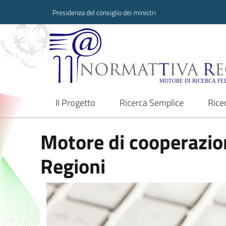
Presidenza del consiglio dei ministri
Normattiva Region
Il Progetto
Ricerca Semplice
Rice
current
Motore di cooperazion
Regioni