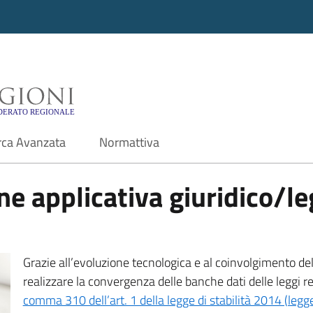
i - Motore di ricerca f
rca Avanzata
Normattiva
e applicativa giuridico/leg
Grazie all’evoluzione tecnologica e al coinvolgimento delle
realizzare la convergenza delle banche dati delle leggi r
comma 310 dell’art. 1 della legge di stabilità 2014 (leg