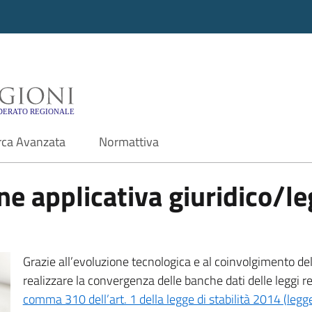
i - Motore di ricerca f
rca Avanzata
Normattiva
e applicativa giuridico/leg
Grazie all’evoluzione tecnologica e al coinvolgimento delle
realizzare la convergenza delle banche dati delle leggi r
comma 310 dell’art. 1 della legge di stabilità 2014 (leg