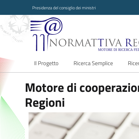
Presidenza del consiglio dei ministri
Normattiva Region
Il Progetto
Ricerca Semplice
Rice
current
Motore di cooperazion
Regioni