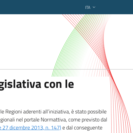
ITA
ederato regionale
islativa con le
 Regioni aderenti all’iniziativa, è stato possibile
egionali nel portale Normattiva, come previsto dal
ge 27 dicembre 2013, n. 147)
e dal conseguente