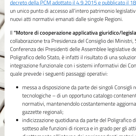
decreto della PCM adottato il 4.9.2015 e pubblicato il 1
un unico punto di accesso all’intero patrimonio legislat
nuovi atti normativi emanati dalle singole Regioni.
Il
“Motore di cooperazione applicativa giuridico/legisla
collaborazione tra Presidenza del Consiglio dei Ministri
Conferenza dei Presidenti delle Assemblee legislative d
Poligrafico dello Stato, è infatti il risultato di una soluz
integrazione funzionale con i sistemi informativi dei Con
quale prevede i seguenti passaggi operativi:
messa a disposizione da parte dei singoli Consigli re
tecnologiche – di un opportuno catalogo contenente es
normativi, mantenendolo costantemente aggiornato 
gazzette regionali;
indicizzazione quotidiana da parte del Poligrafico di
sotteso alle funzioni di ricerca e in grado per gli atti