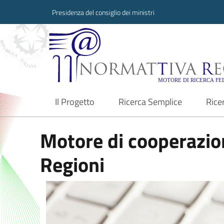
Presidenza del consiglio dei ministri
Normattiva Region
Il Progetto
Ricerca Semplice
Rice
current
Motore di cooperazion
Regioni