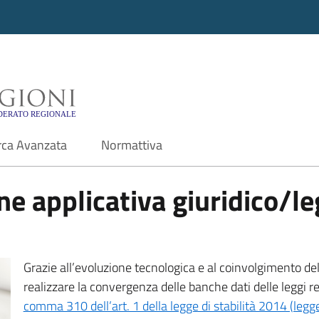
i - Motore di ricerca f
rca Avanzata
Normattiva
e applicativa giuridico/leg
Grazie all’evoluzione tecnologica e al coinvolgimento delle
realizzare la convergenza delle banche dati delle leggi r
comma 310 dell’art. 1 della legge di stabilità 2014 (leg