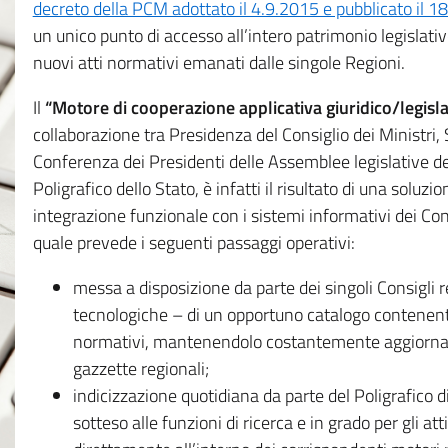
decreto della PCM adottato il 4.9.2015 e pubblicato il 1
un unico punto di accesso all’intero patrimonio legislat
nuovi atti normativi emanati dalle singole Regioni.
Il
“Motore di cooperazione applicativa giuridico/legisla
collaborazione tra Presidenza del Consiglio dei Ministri
Conferenza dei Presidenti delle Assemblee legislative d
Poligrafico dello Stato, è infatti il risultato di una soluz
integrazione funzionale con i sistemi informativi dei Con
quale prevede i seguenti passaggi operativi:
messa a disposizione da parte dei singoli Consigli re
tecnologiche – di un opportuno catalogo contenente es
normativi, mantenendolo costantemente aggiornato 
gazzette regionali;
indicizzazione quotidiana da parte del Poligrafico di
sotteso alle funzioni di ricerca e in grado per gli atti