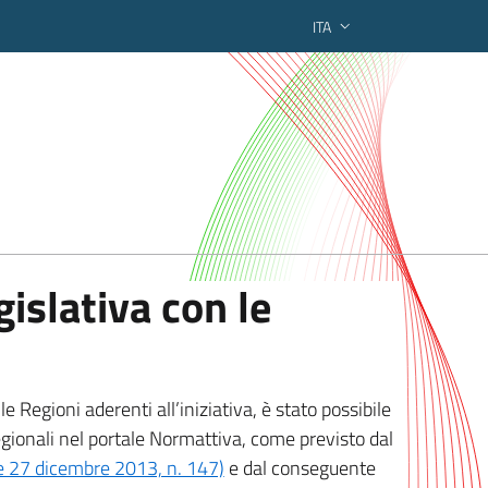
ITA
ederato regionale
islativa con le
 Regioni aderenti all’iniziativa, è stato possibile
egionali nel portale Normattiva, come previsto dal
ge 27 dicembre 2013, n. 147)
e dal conseguente