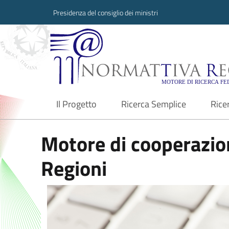
Presidenza del consiglio dei ministri
Normattiva Region
Il Progetto
Ricerca Semplice
Rice
current
Motore di cooperazion
Regioni