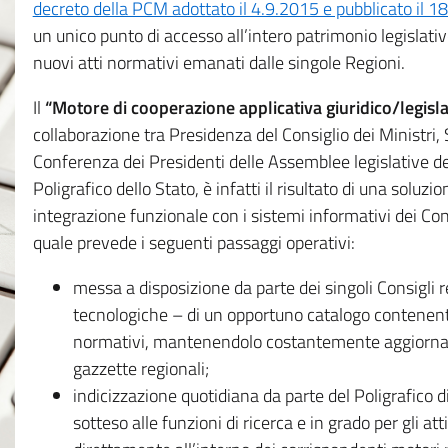
decreto della PCM adottato il 4.9.2015 e pubblicato il 1
un unico punto di accesso all’intero patrimonio legislat
nuovi atti normativi emanati dalle singole Regioni.
Il
“Motore di cooperazione applicativa giuridico/legisla
collaborazione tra Presidenza del Consiglio dei Ministri
Conferenza dei Presidenti delle Assemblee legislative d
Poligrafico dello Stato, è infatti il risultato di una soluz
integrazione funzionale con i sistemi informativi dei Con
quale prevede i seguenti passaggi operativi:
messa a disposizione da parte dei singoli Consigli re
tecnologiche – di un opportuno catalogo contenente es
normativi, mantenendolo costantemente aggiornato 
gazzette regionali;
indicizzazione quotidiana da parte del Poligrafico di
sotteso alle funzioni di ricerca e in grado per gli atti