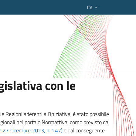
ITA
ederato regionale
islativa con le
 Regioni aderenti all’iniziativa, è stato possibile
egionali nel portale Normattiva, come previsto dal
ge 27 dicembre 2013, n. 147)
e dal conseguente