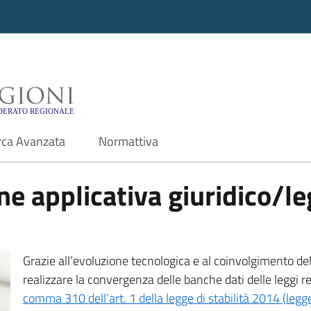
i - Motore di ricerca f
rca Avanzata
Normattiva
e applicativa giuridico/leg
Grazie all’evoluzione tecnologica e al coinvolgimento delle
realizzare la convergenza delle banche dati delle leggi r
comma 310 dell’art. 1 della legge di stabilità 2014 (leg