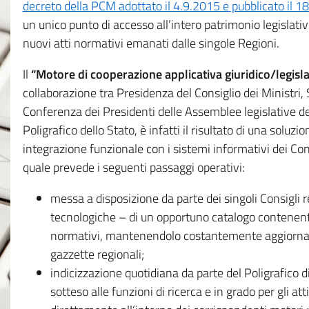
decreto della PCM adottato il 4.9.2015 e pubblicato il 1
un unico punto di accesso all’intero patrimonio legislat
nuovi atti normativi emanati dalle singole Regioni.
Il
“Motore di cooperazione applicativa giuridico/legisla
collaborazione tra Presidenza del Consiglio dei Ministri
Conferenza dei Presidenti delle Assemblee legislative d
Poligrafico dello Stato, è infatti il risultato di una soluz
integrazione funzionale con i sistemi informativi dei Con
quale prevede i seguenti passaggi operativi:
messa a disposizione da parte dei singoli Consigli re
tecnologiche – di un opportuno catalogo contenente es
normativi, mantenendolo costantemente aggiornato 
gazzette regionali;
indicizzazione quotidiana da parte del Poligrafico di
sotteso alle funzioni di ricerca e in grado per gli atti