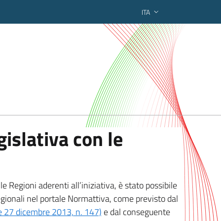
ITA
ederato regionale
islativa con le
 Regioni aderenti all’iniziativa, è stato possibile
egionali nel portale Normattiva, come previsto dal
ge 27 dicembre 2013, n. 147)
e dal conseguente