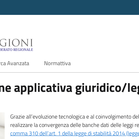
i - Motore di ricerca f
rca Avanzata
Normattiva
e applicativa giuridico/leg
Grazie all’evoluzione tecnologica e al coinvolgimento delle
realizzare la convergenza delle banche dati delle leggi r
comma 310 dell’art. 1 della legge di stabilità 2014 (leg