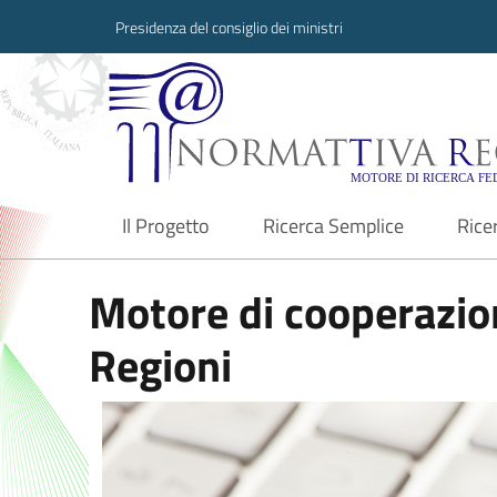
Presidenza del consiglio dei ministri
Normattiva Region
Il Progetto
Ricerca Semplice
Rice
current
Motore di cooperazion
Regioni