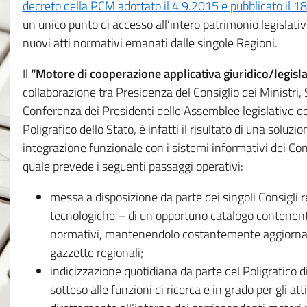
decreto della PCM adottato il 4.9.2015 e pubblicato il 1
un unico punto di accesso all’intero patrimonio legislat
nuovi atti normativi emanati dalle singole Regioni.
Il
“Motore di cooperazione applicativa giuridico/legisla
collaborazione tra Presidenza del Consiglio dei Ministri
Conferenza dei Presidenti delle Assemblee legislative d
Poligrafico dello Stato, è infatti il risultato di una soluz
integrazione funzionale con i sistemi informativi dei Con
quale prevede i seguenti passaggi operativi:
messa a disposizione da parte dei singoli Consigli re
tecnologiche – di un opportuno catalogo contenente es
normativi, mantenendolo costantemente aggiornato 
gazzette regionali;
indicizzazione quotidiana da parte del Poligrafico di
sotteso alle funzioni di ricerca e in grado per gli atti