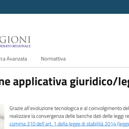
i - Motore di ricerca f
rca Avanzata
Normattiva
e applicativa giuridico/leg
Grazie all’evoluzione tecnologica e al coinvolgimento delle
realizzare la convergenza delle banche dati delle leggi r
comma 310 dell’art. 1 della legge di stabilità 2014 (leg