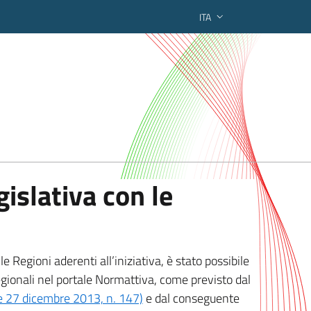
ITA
ederato regionale
islativa con le
 Regioni aderenti all’iniziativa, è stato possibile
egionali nel portale Normattiva, come previsto dal
ge 27 dicembre 2013, n. 147)
e dal conseguente