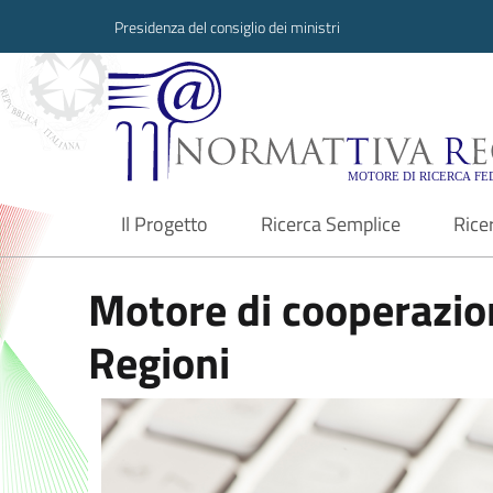
Presidenza del consiglio dei ministri
Normattiva Region
Il Progetto
Ricerca Semplice
Rice
current
Motore di cooperazion
Regioni