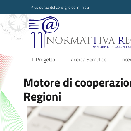
Presidenza del consiglio dei ministri
Normattiva Region
Il Progetto
Ricerca Semplice
Rice
current
Motore di cooperazion
Regioni