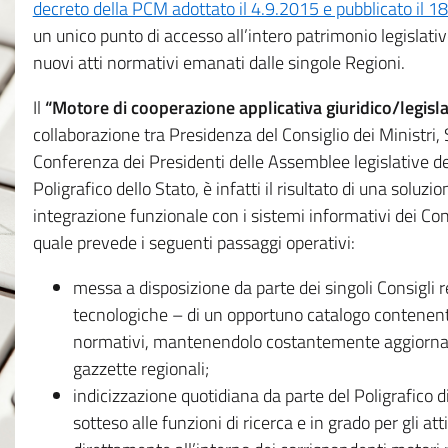
decreto della PCM adottato il 4.9.2015 e pubblicato il 1
un unico punto di accesso all’intero patrimonio legislat
nuovi atti normativi emanati dalle singole Regioni.
Il
“Motore di cooperazione applicativa giuridico/legisla
collaborazione tra Presidenza del Consiglio dei Ministri
Conferenza dei Presidenti delle Assemblee legislative d
Poligrafico dello Stato, è infatti il risultato di una soluz
integrazione funzionale con i sistemi informativi dei Con
quale prevede i seguenti passaggi operativi:
messa a disposizione da parte dei singoli Consigli re
tecnologiche – di un opportuno catalogo contenente es
normativi, mantenendolo costantemente aggiornato 
gazzette regionali;
indicizzazione quotidiana da parte del Poligrafico di
sotteso alle funzioni di ricerca e in grado per gli atti