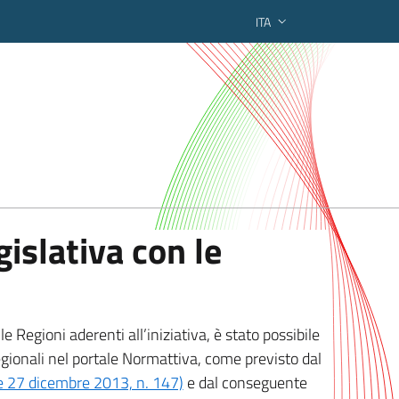
ITA
ederato regionale
islativa con le
 Regioni aderenti all’iniziativa, è stato possibile
egionali nel portale Normattiva, come previsto dal
ge 27 dicembre 2013, n. 147)
e dal conseguente