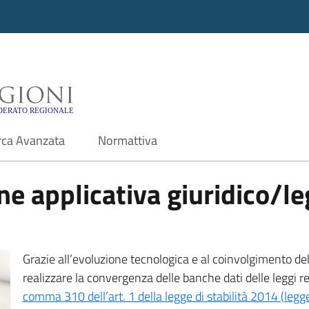
i - Motore di ricerca f
rca Avanzata
Normattiva
e applicativa giuridico/leg
Grazie all’evoluzione tecnologica e al coinvolgimento delle
realizzare la convergenza delle banche dati delle leggi r
comma 310 dell’art. 1 della legge di stabilità 2014 (leg