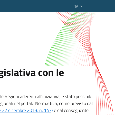
ITA
ederato regionale
islativa con le
 Regioni aderenti all’iniziativa, è stato possibile
egionali nel portale Normattiva, come previsto dal
ge 27 dicembre 2013, n. 147)
e dal conseguente