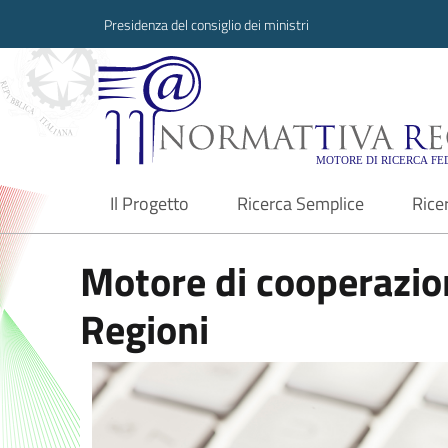
Presidenza del consiglio dei ministri
Normattiva Region
Il Progetto
Ricerca Semplice
Rice
current
Motore di cooperazion
Regioni