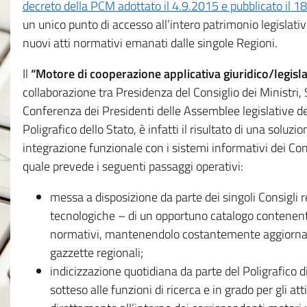
decreto della PCM adottato il 4.9.2015 e pubblicato il 1
un unico punto di accesso all’intero patrimonio legislat
nuovi atti normativi emanati dalle singole Regioni.
Il
“Motore di cooperazione applicativa giuridico/legisla
collaborazione tra Presidenza del Consiglio dei Ministri
Conferenza dei Presidenti delle Assemblee legislative d
Poligrafico dello Stato, è infatti il risultato di una soluz
integrazione funzionale con i sistemi informativi dei Con
quale prevede i seguenti passaggi operativi:
messa a disposizione da parte dei singoli Consigli re
tecnologiche – di un opportuno catalogo contenente es
normativi, mantenendolo costantemente aggiornato 
gazzette regionali;
indicizzazione quotidiana da parte del Poligrafico di
sotteso alle funzioni di ricerca e in grado per gli atti