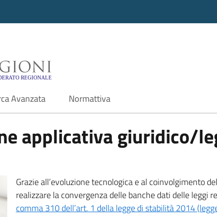
i - Motore di ricerca f
rca Avanzata
Normattiva
e applicativa giuridico/leg
Grazie all’evoluzione tecnologica e al coinvolgimento delle
realizzare la convergenza delle banche dati delle leggi r
comma 310 dell’art. 1 della legge di stabilità 2014 (leg