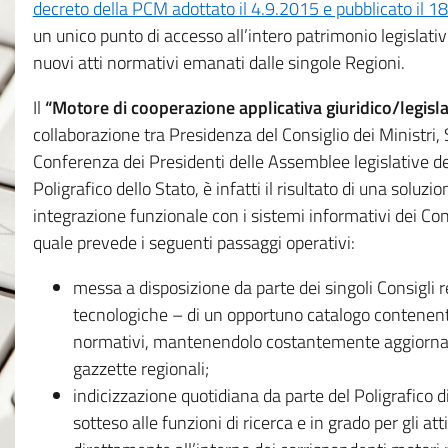
decreto della PCM adottato il 4.9.2015 e pubblicato il 1
un unico punto di accesso all’intero patrimonio legislat
nuovi atti normativi emanati dalle singole Regioni.
Il
“Motore di cooperazione applicativa giuridico/legisla
collaborazione tra Presidenza del Consiglio dei Ministri
Conferenza dei Presidenti delle Assemblee legislative d
Poligrafico dello Stato, è infatti il risultato di una soluz
integrazione funzionale con i sistemi informativi dei Con
quale prevede i seguenti passaggi operativi:
messa a disposizione da parte dei singoli Consigli re
tecnologiche – di un opportuno catalogo contenente es
normativi, mantenendolo costantemente aggiornato 
gazzette regionali;
indicizzazione quotidiana da parte del Poligrafico di
sotteso alle funzioni di ricerca e in grado per gli atti