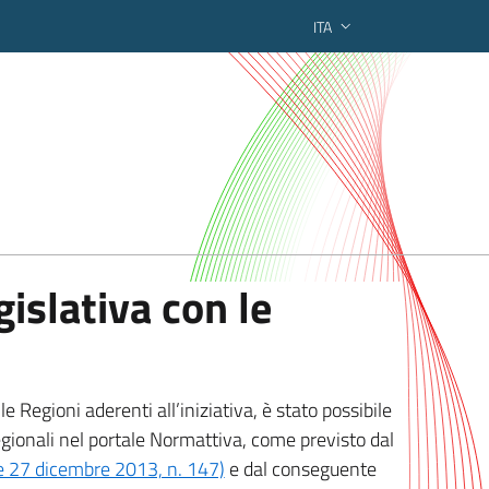
ITA
ederato regionale
islativa con le
 Regioni aderenti all’iniziativa, è stato possibile
egionali nel portale Normattiva, come previsto dal
ge 27 dicembre 2013, n. 147)
e dal conseguente