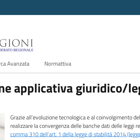
i - Motore di ricerca f
rca Avanzata
Normattiva
e applicativa giuridico/leg
Grazie all’evoluzione tecnologica e al coinvolgimento delle
realizzare la convergenza delle banche dati delle leggi r
comma 310 dell’art. 1 della legge di stabilità 2014 (leg