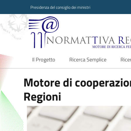
Presidenza del consiglio dei ministri
Normattiva Region
Il Progetto
Ricerca Semplice
Rice
current
Motore di cooperazion
Regioni