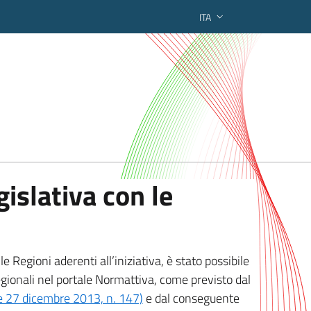
ITA
ederato regionale
islativa con le
 Regioni aderenti all’iniziativa, è stato possibile
egionali nel portale Normattiva, come previsto dal
ge 27 dicembre 2013, n. 147)
e dal conseguente