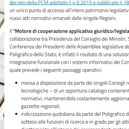
decreto della PCM adottato il 4.9.2015 e pubblicato il 1
un unico punto di accesso all’intero patrimonio legislat
nuovi atti normativi emanati dalle singole Regioni.
Il
“Motore di cooperazione applicativa giuridico/legisla
collaborazione tra Presidenza del Consiglio dei Ministri
Conferenza dei Presidenti delle Assemblee legislative d
Poligrafico dello Stato, è infatti il risultato di una soluz
integrazione funzionale con i sistemi informativi dei Con
quale prevede i seguenti passaggi operativi:
messa a disposizione da parte dei singoli Consigli re
tecnologiche – di un opportuno catalogo contenente es
normativi, mantenendolo costantemente aggiornato 
gazzette regionali;
indicizzazione quotidiana da parte del Poligrafico di
sotteso alle funzioni di ricerca e in grado per gli atti