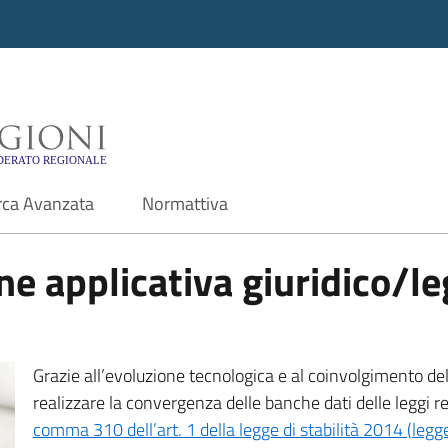
i - Motore di ricerca f
rca Avanzata
Normattiva
e applicativa giuridico/leg
Grazie all’evoluzione tecnologica e al coinvolgimento delle
realizzare la convergenza delle banche dati delle leggi r
comma 310 dell’art. 1 della legge di stabilità 2014 (leg