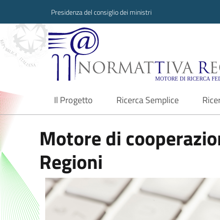
Presidenza del consiglio dei ministri
Normattiva Region
Il Progetto
Ricerca Semplice
Rice
current
Motore di cooperazion
Regioni