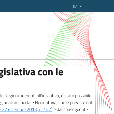
ITA
ederato regionale
islativa con le
 Regioni aderenti all’iniziativa, è stato possibile
egionali nel portale Normattiva, come previsto dal
ge 27 dicembre 2013, n. 147)
e dal conseguente