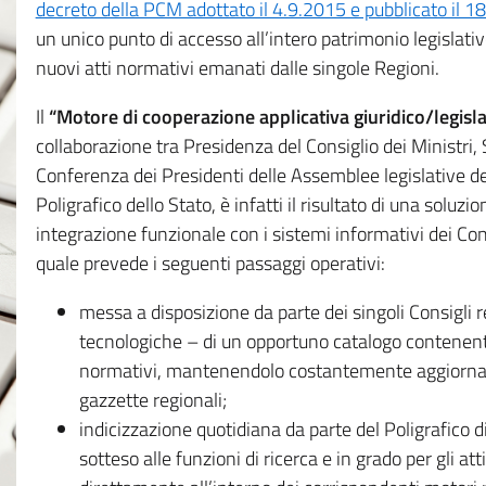
decreto della PCM adottato il 4.9.2015 e pubblicato il 1
un unico punto di accesso all’intero patrimonio legislat
nuovi atti normativi emanati dalle singole Regioni.
Il
“Motore di cooperazione applicativa giuridico/legisla
collaborazione tra Presidenza del Consiglio dei Ministri
Conferenza dei Presidenti delle Assemblee legislative d
Poligrafico dello Stato, è infatti il risultato di una soluz
integrazione funzionale con i sistemi informativi dei Con
quale prevede i seguenti passaggi operativi:
messa a disposizione da parte dei singoli Consigli re
tecnologiche – di un opportuno catalogo contenente es
normativi, mantenendolo costantemente aggiornato 
gazzette regionali;
indicizzazione quotidiana da parte del Poligrafico di
sotteso alle funzioni di ricerca e in grado per gli atti