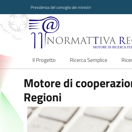
Presidenza del consiglio dei ministri
Normattiva Region
Il Progetto
Ricerca Semplice
Rice
current
Motore di cooperazion
Regioni