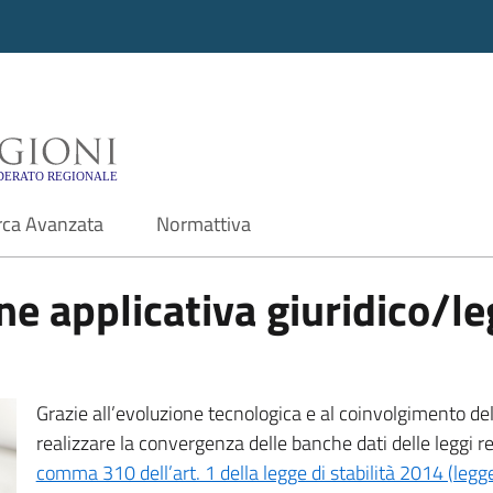
i - Motore di ricerca f
rca Avanzata
Normattiva
e applicativa giuridico/leg
Grazie all’evoluzione tecnologica e al coinvolgimento delle
realizzare la convergenza delle banche dati delle leggi r
comma 310 dell’art. 1 della legge di stabilità 2014 (leg