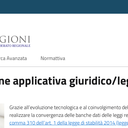
i - Motore di ricerca f
rca Avanzata
Normattiva
e applicativa giuridico/leg
Grazie all’evoluzione tecnologica e al coinvolgimento delle
realizzare la convergenza delle banche dati delle leggi r
comma 310 dell’art. 1 della legge di stabilità 2014 (leg