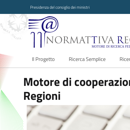
Presidenza del consiglio dei ministri
Normattiva Region
Il Progetto
Ricerca Semplice
Rice
current
Motore di cooperazion
Regioni