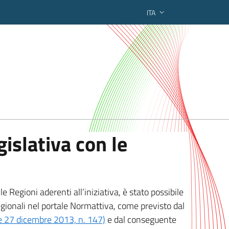
ITA
ederato regionale
islativa con le
 Regioni aderenti all’iniziativa, è stato possibile
egionali nel portale Normattiva, come previsto dal
ge 27 dicembre 2013, n. 147)
e dal conseguente