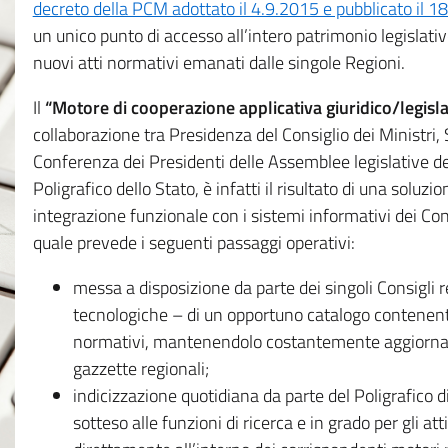
decreto della PCM adottato il 4.9.2015 e pubblicato il 1
un unico punto di accesso all’intero patrimonio legislat
nuovi atti normativi emanati dalle singole Regioni.
Il
“Motore di cooperazione applicativa giuridico/legisla
collaborazione tra Presidenza del Consiglio dei Ministri
Conferenza dei Presidenti delle Assemblee legislative d
Poligrafico dello Stato, è infatti il risultato di una soluz
integrazione funzionale con i sistemi informativi dei Con
quale prevede i seguenti passaggi operativi:
messa a disposizione da parte dei singoli Consigli re
tecnologiche – di un opportuno catalogo contenente es
normativi, mantenendolo costantemente aggiornato 
gazzette regionali;
indicizzazione quotidiana da parte del Poligrafico di
sotteso alle funzioni di ricerca e in grado per gli atti