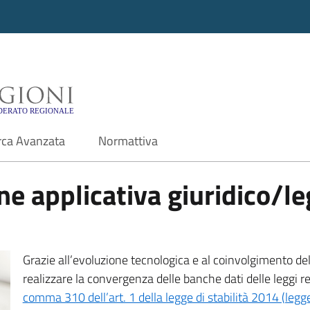
i - Motore di ricerca f
rca Avanzata
Normattiva
e applicativa giuridico/leg
Grazie all’evoluzione tecnologica e al coinvolgimento delle
realizzare la convergenza delle banche dati delle leggi r
comma 310 dell’art. 1 della legge di stabilità 2014 (leg