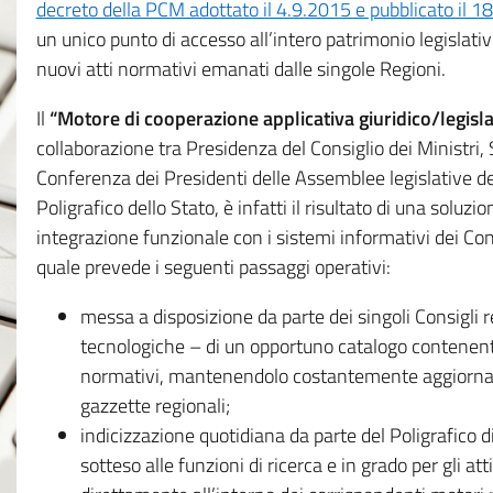
decreto della PCM adottato il 4.9.2015 e pubblicato il 1
un unico punto di accesso all’intero patrimonio legislat
nuovi atti normativi emanati dalle singole Regioni.
Il
“Motore di cooperazione applicativa giuridico/legisla
collaborazione tra Presidenza del Consiglio dei Ministri
Conferenza dei Presidenti delle Assemblee legislative d
Poligrafico dello Stato, è infatti il risultato di una soluz
integrazione funzionale con i sistemi informativi dei Con
quale prevede i seguenti passaggi operativi:
messa a disposizione da parte dei singoli Consigli re
tecnologiche – di un opportuno catalogo contenente es
normativi, mantenendolo costantemente aggiornato 
gazzette regionali;
indicizzazione quotidiana da parte del Poligrafico di
sotteso alle funzioni di ricerca e in grado per gli atti