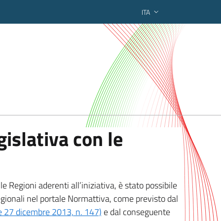
ITA
ederato regionale
islativa con le
 Regioni aderenti all’iniziativa, è stato possibile
egionali nel portale Normattiva, come previsto dal
ge 27 dicembre 2013, n. 147)
e dal conseguente