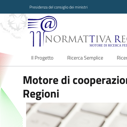
Presidenza del consiglio dei ministri
Normattiva Region
Il Progetto
Ricerca Semplice
Rice
current
Motore di cooperazion
Regioni