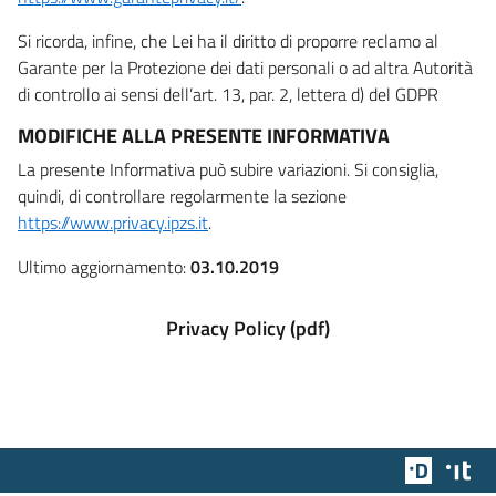
Si ricorda, infine, che Lei ha il diritto di proporre reclamo al
Garante per la Protezione dei dati personali o ad altra Autorità
di controllo ai sensi dell’art. 13, par. 2, lettera d) del GDPR
MODIFICHE ALLA PRESENTE INFORMATIVA
La presente Informativa può subire variazioni. Si consiglia,
quindi, di controllare regolarmente la sezione
https://www.privacy.ipzs.it
.
Ultimo aggiornamento:
03.10.2019
Privacy Policy (pdf)
Team Dig
Des