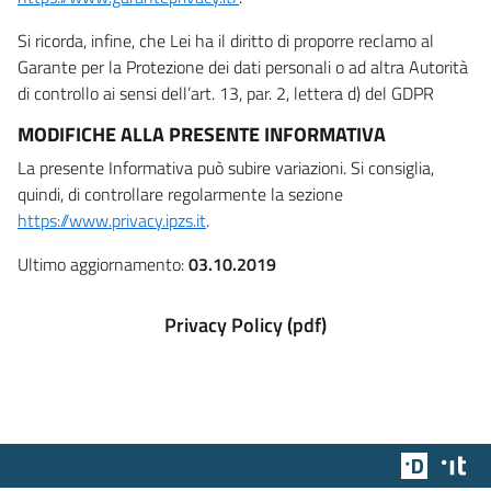
Si ricorda, infine, che Lei ha il diritto di proporre reclamo al
Garante per la Protezione dei dati personali o ad altra Autorità
di controllo ai sensi dell’art. 13, par. 2, lettera d) del GDPR
MODIFICHE ALLA PRESENTE INFORMATIVA
La presente Informativa può subire variazioni. Si consiglia,
quindi, di controllare regolarmente la sezione
https://www.privacy.ipzs.it
.
Ultimo aggiornamento:
03.10.2019
Privacy Policy (pdf)
Team Dig
Des