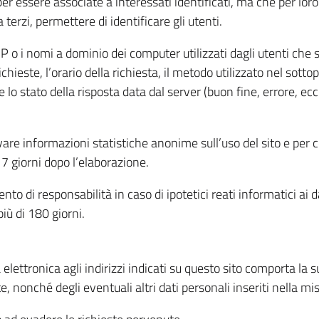
per essere associate a interessati identificati, ma che per lo
terzi, permettere di identificare gli utenti.
 IP o i nomi a dominio dei computer utilizzati dagli utenti che s
hieste, l’orario della richiesta, il metodo utilizzato nel sottop
 lo stato della risposta data dal server (buon fine, errore, ecc
cavare informazioni statistiche anonime sull’uso del sito e per
 giorni dopo l’elaborazione.
nto di responsabilità in caso di ipotetici reati informatici ai 
iù di 180 giorni.
a elettronica agli indirizzi indicati su questo sito comporta la 
, nonché degli eventuali altri dati personali inseriti nella mis