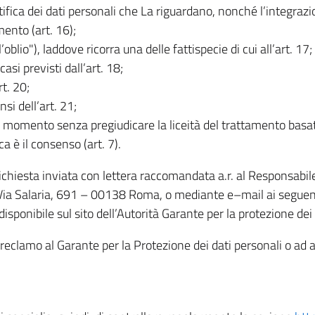
rettifica dei dati personali che La riguardano, nonché l’integraz
mento (art. 16);
ll’oblio"), laddove ricorra una delle fattispecie di cui all’art. 17;
casi previsti dall’art. 18;
rt. 20;
nsi dell’art. 21;
iasi momento senza pregiudicare la liceità del trattamento bas
ca è il consenso (art. 7).
 richiesta inviata con lettera raccomandata a.r. al Responsabi
 Via Salaria, 691 – 00138 Roma, o mediante e–mail ai seguenti 
isponibile sul sito dell’Autorità Garante per la protezione dei
re reclamo al Garante per la Protezione dei dati personali o ad al