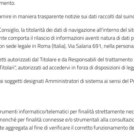
amento.
ire in maniera trasparente notizie sui dati raccolti dal suindic
nsiglio, la titolarità dei dati di navigazione all’interno del sit
te comporta il rilascio di informazioni aventi natura di dati per
, con sede legale in Roma (Italia), Via Salaria 691, nella per
getti autorizzati dal Titolare e da Responsabili del trattament
Titolari", autorizzati ad accedervi in forza di disposizioni di 
i dai soggetti designati Amministratori di sistema ai sensi de
strumenti informatico/telematici per finalità strettamente ne
nonché per finalità connesse e/o strumentali alla consultazion
 aggregata al fine di verificare il corretto funzionamento del