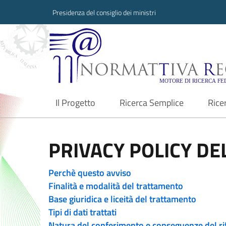
Presidenza del consiglio dei ministri
Normattiva Region
Il Progetto
Ricerca Semplice
Rice
current
PRIVACY POLICY DEL
Perchè questo avviso
Finalità e modalità del trattamento
Base giuridica e liceità del trattamento
Tipi di dati trattati
Natura del conferimento e conseguenze del ri