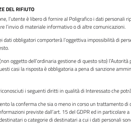
E DEL RIFIUTO
ne, l’utente è libero di fornire al Poligrafico i dati personali 
tare l’invio di materiale informativo o di altre comunicazioni.
 dati obbligatori comporterà l’oggettiva impossibilità di perseg
esto.
non oggetto dell’ordinaria gestione di questo sito) l’Autorità p
questi casi la risposta è obbligatoria a pena di sanzione ammin
riconosciuti i seguenti diritti in qualità di Interessato che potr
tamento la conferma che sia o meno in corso un trattamento di d
informazioni previste dall’art. 15 del GDPR ed in particolare a q
 destinatari o categorie di destinatari a cui i dati personali so