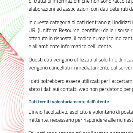
Si tratta di informazioni che non sono raccolte 
elaborazioni ed associazioni con dati detenuti da 
In questa categoria di dati rientrano gli indirizzi
URI (Uniform Resource Identifier) delle risorse ric
ottenuto in risposta, il codice numerico indicante
e all’ambiente informatico dell’utente.
Questi dati vengono utilizzati al solo fine di ri
vengono cancellati immediatamente dal server 7
I dati potrebbero essere utilizzati per l’accertame
stato i dati sui contatti web non persistono per p
Dati forniti volontariamente dall’utente
L’invio facoltativo, esplicito e volontario di post
mittente, necessario per rispondere alle richieste