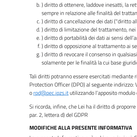
) diritto di ottenere, laddove inesatti, la 
sempre in relazione alle finalità del tratta
) diritto di cancellazione dei dati ("diritto a
) diritto di limitazione del trattamento, nei 
) diritto di portabilità dei dati ai sensi dell’a
) diritto di opposizione al trattamento ai se
) diritto di revocare il consenso in quals
solamente per le finalità la cui base giuridi
Tali diritti potranno essere esercitati mediante
Protection Officer (DPO) al seguente indirizzo:
o
rpd@pec.ipzs.it
utilizzando l’apposito modulo d
Si ricorda, infine, che Lei ha il diritto di propor
par. 2, lettera d) del GDPR
MODIFICHE ALLA PRESENTE INFORMATIVA