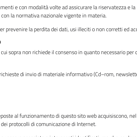
menti e con modalità volte ad assicurare la riservatezza e la s
à con la normativa nazionale vigente in materia.
prevenire la perdita dei dati, usi illeciti o non corretti ed ac
O
 di cui sopra non richiede il consenso in quanto necessario per
o richieste di invio di materiale informativo (Cd–rom, newsletter
eposte al funzionamento di questo sito web acquisiscono, nel c
 dei protocolli di comunicazione di Internet.