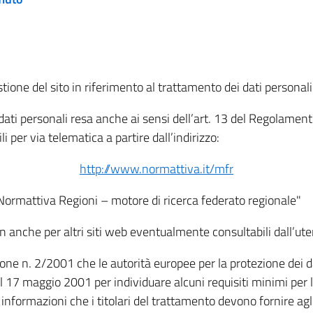
tione del sito in riferimento al trattamento dei dati personali
i dati personali resa anche ai sensi dell’art. 13 del Regolam
i per via telematica a partire dall’indirizzo:
http://www.normattiva.it/mfr
"Normattiva Regioni – motore di ricerca federato regionale"
non anche per altri siti web eventualmente consultabili dall’ute
e n. 2/2001 che le autorità europee per la protezione dei dati 
 17 maggio 2001 per individuare alcuni requisiti minimi per la
le informazioni che i titolari del trattamento devono fornire ag