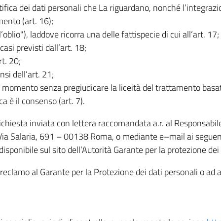
rettifica dei dati personali che La riguardano, nonché l’integraz
mento (art. 16);
ll’oblio"), laddove ricorra una delle fattispecie di cui all’art. 17;
casi previsti dall’art. 18;
rt. 20;
nsi dell’art. 21;
iasi momento senza pregiudicare la liceità del trattamento bas
ca è il consenso (art. 7).
 richiesta inviata con lettera raccomandata a.r. al Responsabi
 Via Salaria, 691 – 00138 Roma, o mediante e–mail ai seguenti 
isponibile sul sito dell’Autorità Garante per la protezione dei
re reclamo al Garante per la Protezione dei dati personali o ad al