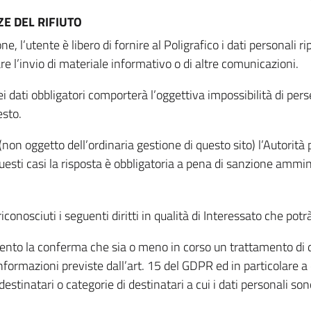
E DEL RIFIUTO
ne, l’utente è libero di fornire al Poligrafico i dati personali 
tare l’invio di materiale informativo o di altre comunicazioni.
 dati obbligatori comporterà l’oggettiva impossibilità di perseg
esto.
non oggetto dell’ordinaria gestione di questo sito) l’Autorità p
questi casi la risposta è obbligatoria a pena di sanzione ammin
riconosciuti i seguenti diritti in qualità di Interessato che potr
tamento la conferma che sia o meno in corso un trattamento di d
informazioni previste dall’art. 15 del GDPR ed in particolare a q
 destinatari o categorie di destinatari a cui i dati personali so