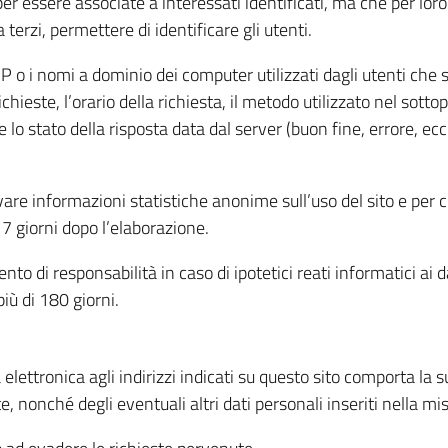
per essere associate a interessati identificati, ma che per lo
terzi, permettere di identificare gli utenti.
 IP o i nomi a dominio dei computer utilizzati dagli utenti che s
hieste, l’orario della richiesta, il metodo utilizzato nel sottop
 lo stato della risposta data dal server (buon fine, errore, ecc
cavare informazioni statistiche anonime sull’uso del sito e per
 giorni dopo l’elaborazione.
nto di responsabilità in caso di ipotetici reati informatici ai 
iù di 180 giorni.
a elettronica agli indirizzi indicati su questo sito comporta la 
, nonché degli eventuali altri dati personali inseriti nella mis