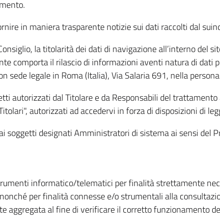
amento.
ire in maniera trasparente notizie sui dati raccolti dal suindic
nsiglio, la titolarità dei dati di navigazione all’interno del sit
te comporta il rilascio di informazioni aventi natura di dati per
, con sede legale in Roma (Italia), Via Salaria 691, nella per
getti autorizzati dal Titolare e da Responsabili del trattament
Titolari", autorizzati ad accedervi in forza di disposizioni di 
i dai soggetti designati Amministratori di sistema ai sensi de
strumenti informatico/telematici per finalità strettamente ne
nonché per finalità connesse e/o strumentali alla consultazion
 aggregata al fine di verificare il corretto funzionamento del