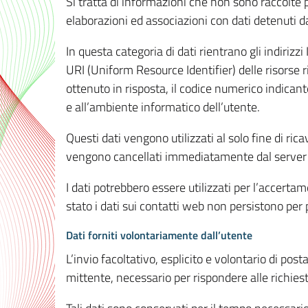
Si tratta di informazioni che non sono raccolte 
elaborazioni ed associazioni con dati detenuti da 
In questa categoria di dati rientrano gli indirizzi
URI (Uniform Resource Identifier) delle risorse ric
ottenuto in risposta, il codice numerico indicante
e all’ambiente informatico dell’utente.
Questi dati vengono utilizzati al solo fine di ri
vengono cancellati immediatamente dal server 7
I dati potrebbero essere utilizzati per l’accertame
stato i dati sui contatti web non persistono per p
Dati forniti volontariamente dall’utente
L’invio facoltativo, esplicito e volontario di post
mittente, necessario per rispondere alle richieste