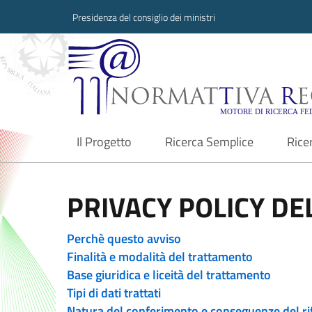
Presidenza del consiglio dei ministri
Normattiva Region
Il Progetto
Ricerca Semplice
Rice
current
PRIVACY POLICY DEL
Perchè questo avviso
Finalità e modalità del trattamento
Base giuridica e liceità del trattamento
Tipi di dati trattati
Natura del conferimento e conseguenze del ri