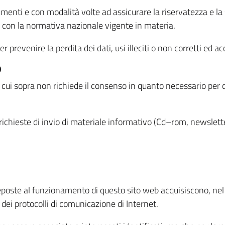
menti e con modalità volte ad assicurare la riservatezza e la s
à con la normativa nazionale vigente in materia.
prevenire la perdita dei dati, usi illeciti o non corretti ed ac
O
 di cui sopra non richiede il consenso in quanto necessario per
o richieste di invio di materiale informativo (Cd–rom, newsletter
eposte al funzionamento di questo sito web acquisiscono, nel c
 dei protocolli di comunicazione di Internet.