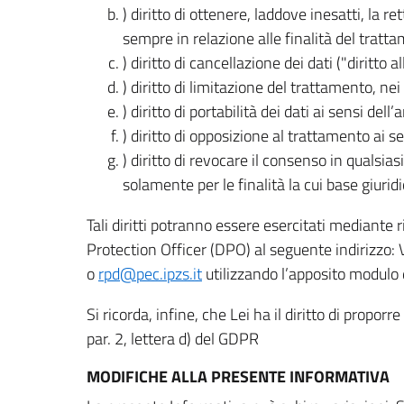
) diritto di ottenere, laddove inesatti, la 
sempre in relazione alle finalità del tratta
) diritto di cancellazione dei dati ("diritto a
) diritto di limitazione del trattamento, nei 
) diritto di portabilità dei dati ai sensi dell’a
) diritto di opposizione al trattamento ai se
) diritto di revocare il consenso in quals
solamente per le finalità la cui base giuridi
Tali diritti potranno essere esercitati mediante
Protection Officer (DPO) al seguente indirizzo:
o
rpd@pec.ipzs.it
utilizzando l’apposito modulo d
Si ricorda, infine, che Lei ha il diritto di propor
par. 2, lettera d) del GDPR
MODIFICHE ALLA PRESENTE INFORMATIVA