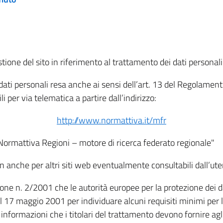
tione del sito in riferimento al trattamento dei dati personali
i dati personali resa anche ai sensi dell’art. 13 del Regolam
i per via telematica a partire dall’indirizzo:
http://www.normattiva.it/mfr
"Normattiva Regioni – motore di ricerca federato regionale"
non anche per altri siti web eventualmente consultabili dall’ute
e n. 2/2001 che le autorità europee per la protezione dei dati 
 17 maggio 2001 per individuare alcuni requisiti minimi per la
le informazioni che i titolari del trattamento devono fornire ag