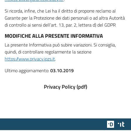
Si ricorda, infine, che Lei ha il diritto di proporre reclamo al
Garante per la Protezione dei dati personali o ad altra Autorità
di controllo ai sensi dell’art. 13, par. 2, lettera d) del GDPR
MODIFICHE ALLA PRESENTE INFORMATIVA
La presente Informativa può subire variazioni. Si consiglia,
quindi, di controllare regolarmente la sezione
https://www.privacy.ipzs.it
.
Ultimo aggiornamento:
03.10.2019
Privacy Policy (pdf)
Team Dig
Des