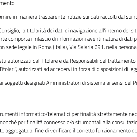
amento.
ire in maniera trasparente notizie sui dati raccolti dal suindic
nsiglio, la titolarità dei dati di navigazione all’interno del sit
te comporta il rilascio di informazioni aventi natura di dati per
, con sede legale in Roma (Italia), Via Salaria 691, nella per
getti autorizzati dal Titolare e da Responsabili del trattament
Titolari", autorizzati ad accedervi in forza di disposizioni di 
i dai soggetti designati Amministratori di sistema ai sensi de
strumenti informatico/telematici per finalità strettamente ne
nonché per finalità connesse e/o strumentali alla consultazion
 aggregata al fine di verificare il corretto funzionamento del