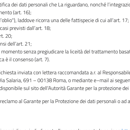
rettifica dei dati personali che La riguardano, nonché l’integraz
mento (art. 16);
ll’oblio"), laddove ricorra una delle fattispecie di cui all’art. 17;
casi previsti dall’art. 18;
rt. 20;
nsi dell’art. 21;
iasi momento senza pregiudicare la liceità del trattamento bas
ca è il consenso (art. 7).
 richiesta inviata con lettera raccomandata a.r. al Responsabi
 Via Salaria, 691 – 00138 Roma, o mediante e–mail ai seguenti 
isponibile sul sito dell’Autorità Garante per la protezione dei
re reclamo al Garante per la Protezione dei dati personali o ad al