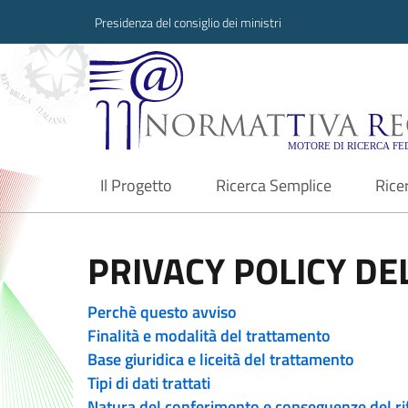
Presidenza del consiglio dei ministri
Normattiva Region
Il Progetto
Ricerca Semplice
Rice
current
PRIVACY POLICY DEL
Perchè questo avviso
Finalità e modalità del trattamento
Base giuridica e liceità del trattamento
Tipi di dati trattati
Natura del conferimento e conseguenze del ri