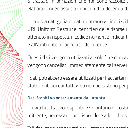
Si tratta di informazioni che non sono raccolte 
elaborazioni ed associazioni con dati detenuti da 
In questa categoria di dati rientrano gli indirizzi
URI (Uniform Resource Identifier) delle risorse ric
ottenuto in risposta, il codice numerico indicante
e all’ambiente informatico dell’utente.
Questi dati vengono utilizzati al solo fine di ri
vengono cancellati immediatamente dal server 7
I dati potrebbero essere utilizzati per l’accertame
stato i dati sui contatti web non persistono per p
Dati forniti volontariamente dall’utente
L’invio facoltativo, esplicito e volontario di post
mittente, necessario per rispondere alle richieste