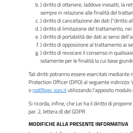
) diritto di ottenere, laddove inesatti, la 
sempre in relazione alle finalità del tratta
) diritto di cancellazione dei dati ("diritto a
) diritto di limitazione del trattamento, nei 
) diritto di portabilità dei dati ai sensi dell’a
) diritto di opposizione al trattamento ai se
) diritto di revocare il consenso in quals
solamente per le finalità la cui base giuridi
Tali diritti potranno essere esercitati mediante
Protection Officer (DPO) al seguente indirizzo:
o
rpd@pec.ipzs.it
utilizzando l’apposito modulo d
Si ricorda, infine, che Lei ha il diritto di propor
par. 2, lettera d) del GDPR
MODIFICHE ALLA PRESENTE INFORMATIVA