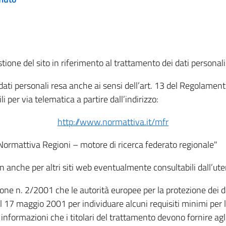
tione del sito in riferimento al trattamento dei dati personali
i dati personali resa anche ai sensi dell’art. 13 del Regolam
i per via telematica a partire dall’indirizzo:
http://www.normattiva.it/mfr
"Normattiva Regioni – motore di ricerca federato regionale"
non anche per altri siti web eventualmente consultabili dall’ute
e n. 2/2001 che le autorità europee per la protezione dei dati 
 17 maggio 2001 per individuare alcuni requisiti minimi per la
le informazioni che i titolari del trattamento devono fornire ag