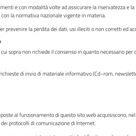
menti e con modalità volte ad assicurare la riservatezza e la s
à con la normativa nazionale vigente in materia.
prevenire la perdita dei dati, usi illeciti o non corretti ed ac
O
 di cui sopra non richiede il consenso in quanto necessario per
o richieste di invio di materiale informativo (Cd–rom, newsletter
eposte al funzionamento di questo sito web acquisiscono, nel c
 dei protocolli di comunicazione di Internet.