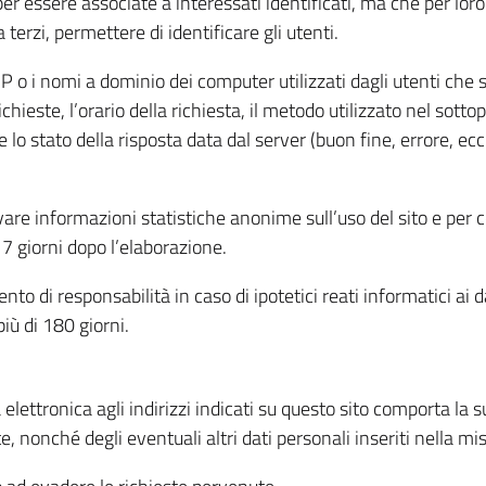
per essere associate a interessati identificati, ma che per lo
terzi, permettere di identificare gli utenti.
 IP o i nomi a dominio dei computer utilizzati dagli utenti che s
hieste, l’orario della richiesta, il metodo utilizzato nel sottop
 lo stato della risposta data dal server (buon fine, errore, ecc
cavare informazioni statistiche anonime sull’uso del sito e per
 giorni dopo l’elaborazione.
nto di responsabilità in caso di ipotetici reati informatici ai 
iù di 180 giorni.
a elettronica agli indirizzi indicati su questo sito comporta la 
, nonché degli eventuali altri dati personali inseriti nella mis