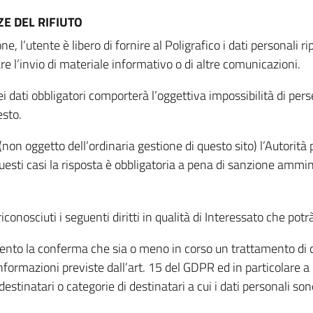
E DEL RIFIUTO
ne, l’utente è libero di fornire al Poligrafico i dati personali 
tare l’invio di materiale informativo o di altre comunicazioni.
 dati obbligatori comporterà l’oggettiva impossibilità di perseg
esto.
non oggetto dell’ordinaria gestione di questo sito) l’Autorità p
questi casi la risposta è obbligatoria a pena di sanzione ammin
riconosciuti i seguenti diritti in qualità di Interessato che potr
tamento la conferma che sia o meno in corso un trattamento di d
informazioni previste dall’art. 15 del GDPR ed in particolare a q
 destinatari o categorie di destinatari a cui i dati personali so