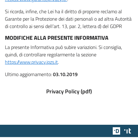
Si ricorda, infine, che Lei ha il diritto di proporre reclamo al
Garante per la Protezione dei dati personali o ad altra Autorità
di controllo ai sensi dell’art. 13, par. 2, lettera d) del GDPR
MODIFICHE ALLA PRESENTE INFORMATIVA
La presente Informativa può subire variazioni. Si consiglia,
quindi, di controllare regolarmente la sezione
https://www.privacy.ipzs.it
.
Ultimo aggiornamento:
03.10.2019
Privacy Policy (pdf)
Team Dig
Des