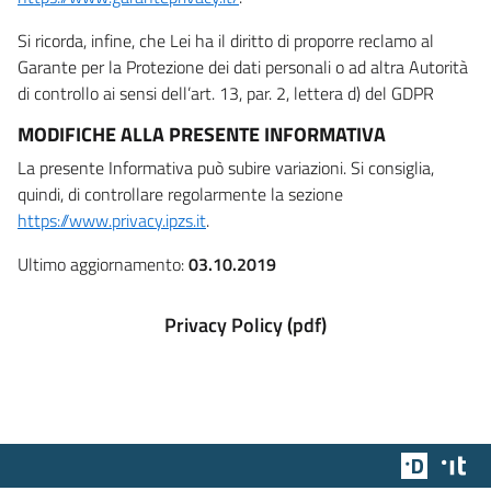
Si ricorda, infine, che Lei ha il diritto di proporre reclamo al
Garante per la Protezione dei dati personali o ad altra Autorità
di controllo ai sensi dell’art. 13, par. 2, lettera d) del GDPR
MODIFICHE ALLA PRESENTE INFORMATIVA
La presente Informativa può subire variazioni. Si consiglia,
quindi, di controllare regolarmente la sezione
https://www.privacy.ipzs.it
.
Ultimo aggiornamento:
03.10.2019
Privacy Policy (pdf)
Team Dig
Des