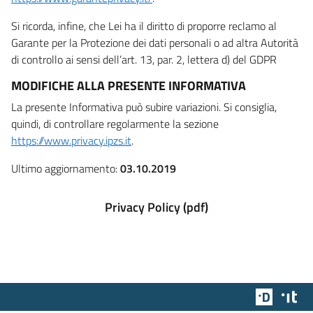
Si ricorda, infine, che Lei ha il diritto di proporre reclamo al
Garante per la Protezione dei dati personali o ad altra Autorità
di controllo ai sensi dell’art. 13, par. 2, lettera d) del GDPR
MODIFICHE ALLA PRESENTE INFORMATIVA
La presente Informativa può subire variazioni. Si consiglia,
quindi, di controllare regolarmente la sezione
https://www.privacy.ipzs.it
.
Ultimo aggiornamento:
03.10.2019
Privacy Policy (pdf)
Team Dig
Des