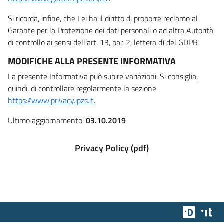
Si ricorda, infine, che Lei ha il diritto di proporre reclamo al
Garante per la Protezione dei dati personali o ad altra Autorità
di controllo ai sensi dell’art. 13, par. 2, lettera d) del GDPR
MODIFICHE ALLA PRESENTE INFORMATIVA
La presente Informativa può subire variazioni. Si consiglia,
quindi, di controllare regolarmente la sezione
https://www.privacy.ipzs.it
.
Ultimo aggiornamento:
03.10.2019
Privacy Policy (pdf)
Team Dig
Des