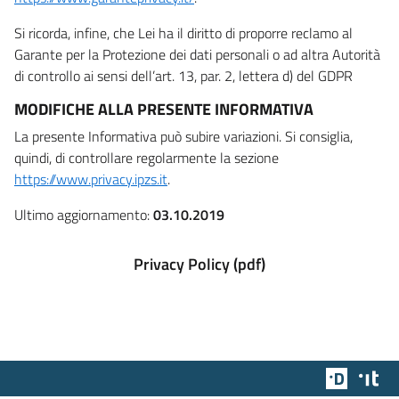
Si ricorda, infine, che Lei ha il diritto di proporre reclamo al
Garante per la Protezione dei dati personali o ad altra Autorità
di controllo ai sensi dell’art. 13, par. 2, lettera d) del GDPR
MODIFICHE ALLA PRESENTE INFORMATIVA
La presente Informativa può subire variazioni. Si consiglia,
quindi, di controllare regolarmente la sezione
https://www.privacy.ipzs.it
.
Ultimo aggiornamento:
03.10.2019
Privacy Policy (pdf)
Team Dig
Des