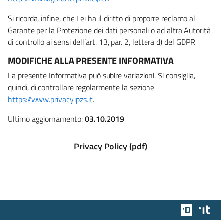
Si ricorda, infine, che Lei ha il diritto di proporre reclamo al
Garante per la Protezione dei dati personali o ad altra Autorità
di controllo ai sensi dell’art. 13, par. 2, lettera d) del GDPR
MODIFICHE ALLA PRESENTE INFORMATIVA
La presente Informativa può subire variazioni. Si consiglia,
quindi, di controllare regolarmente la sezione
https://www.privacy.ipzs.it
.
Ultimo aggiornamento:
03.10.2019
Privacy Policy (pdf)
Team Dig
Des