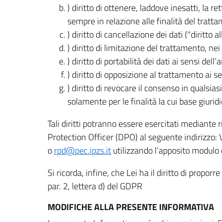
) diritto di ottenere, laddove inesatti, la 
sempre in relazione alle finalità del tratta
) diritto di cancellazione dei dati ("diritto a
) diritto di limitazione del trattamento, nei 
) diritto di portabilità dei dati ai sensi dell’a
) diritto di opposizione al trattamento ai se
) diritto di revocare il consenso in quals
solamente per le finalità la cui base giuridi
Tali diritti potranno essere esercitati mediante
Protection Officer (DPO) al seguente indirizzo:
o
rpd@pec.ipzs.it
utilizzando l’apposito modulo d
Si ricorda, infine, che Lei ha il diritto di propor
par. 2, lettera d) del GDPR
MODIFICHE ALLA PRESENTE INFORMATIVA