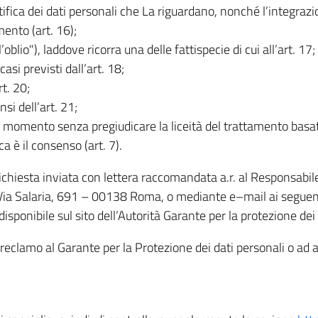
rettifica dei dati personali che La riguardano, nonché l’integraz
mento (art. 16);
ll’oblio"), laddove ricorra una delle fattispecie di cui all’art. 17;
casi previsti dall’art. 18;
rt. 20;
nsi dell’art. 21;
iasi momento senza pregiudicare la liceità del trattamento bas
ca è il consenso (art. 7).
 richiesta inviata con lettera raccomandata a.r. al Responsabi
 Via Salaria, 691 – 00138 Roma, o mediante e–mail ai seguenti 
isponibile sul sito dell’Autorità Garante per la protezione dei
re reclamo al Garante per la Protezione dei dati personali o ad al