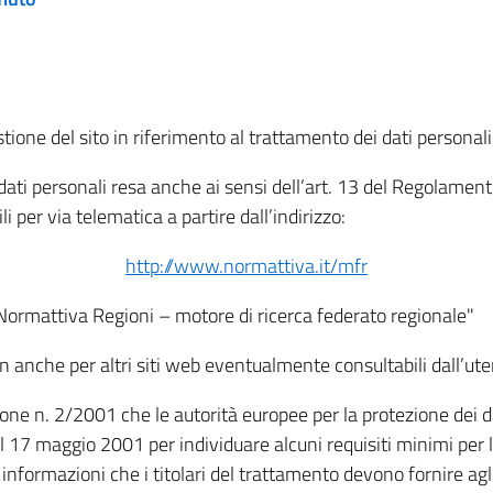
tione del sito in riferimento al trattamento dei dati personali
i dati personali resa anche ai sensi dell’art. 13 del Regolam
i per via telematica a partire dall’indirizzo:
http://www.normattiva.it/mfr
"Normattiva Regioni – motore di ricerca federato regionale"
non anche per altri siti web eventualmente consultabili dall’ute
e n. 2/2001 che le autorità europee per la protezione dei dati 
 17 maggio 2001 per individuare alcuni requisiti minimi per la
le informazioni che i titolari del trattamento devono fornire ag