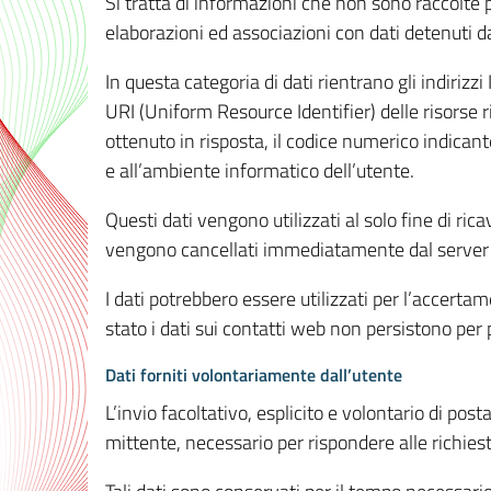
Si tratta di informazioni che non sono raccolte 
elaborazioni ed associazioni con dati detenuti da 
In questa categoria di dati rientrano gli indirizzi
URI (Uniform Resource Identifier) delle risorse ric
ottenuto in risposta, il codice numerico indicante
e all’ambiente informatico dell’utente.
Questi dati vengono utilizzati al solo fine di ri
vengono cancellati immediatamente dal server 7
I dati potrebbero essere utilizzati per l’accertame
stato i dati sui contatti web non persistono per p
Dati forniti volontariamente dall’utente
L’invio facoltativo, esplicito e volontario di post
mittente, necessario per rispondere alle richieste