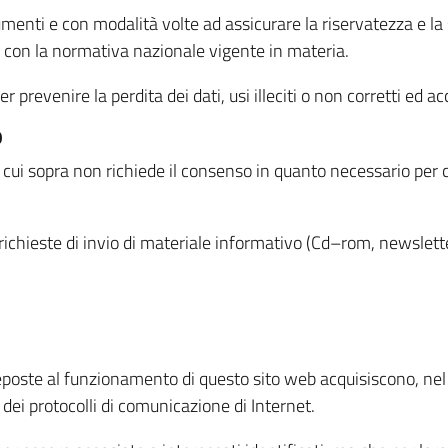
menti e con modalità volte ad assicurare la riservatezza e la s
à con la normativa nazionale vigente in materia.
prevenire la perdita dei dati, usi illeciti o non corretti ed ac
O
 di cui sopra non richiede il consenso in quanto necessario per
o richieste di invio di materiale informativo (Cd–rom, newsletter
eposte al funzionamento di questo sito web acquisiscono, nel c
 dei protocolli di comunicazione di Internet.