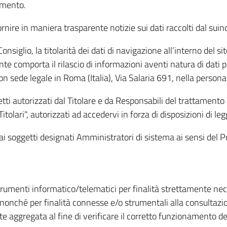
amento.
ire in maniera trasparente notizie sui dati raccolti dal suindic
nsiglio, la titolarità dei dati di navigazione all’interno del sit
te comporta il rilascio di informazioni aventi natura di dati per
, con sede legale in Roma (Italia), Via Salaria 691, nella per
getti autorizzati dal Titolare e da Responsabili del trattament
Titolari", autorizzati ad accedervi in forza di disposizioni di 
i dai soggetti designati Amministratori di sistema ai sensi de
strumenti informatico/telematici per finalità strettamente ne
nonché per finalità connesse e/o strumentali alla consultazion
 aggregata al fine di verificare il corretto funzionamento del