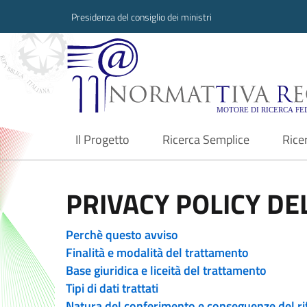
Presidenza del consiglio dei ministri
Normattiva Region
Il Progetto
Ricerca Semplice
Rice
current
PRIVACY POLICY DEL
Perchè questo avviso
Finalità e modalità del trattamento
Base giuridica e liceità del trattamento
Tipi di dati trattati
Natura del conferimento e conseguenze del ri