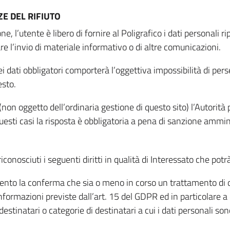
E DEL RIFIUTO
ne, l’utente è libero di fornire al Poligrafico i dati personali 
tare l’invio di materiale informativo o di altre comunicazioni.
 dati obbligatori comporterà l’oggettiva impossibilità di perseg
esto.
non oggetto dell’ordinaria gestione di questo sito) l’Autorità p
questi casi la risposta è obbligatoria a pena di sanzione ammin
riconosciuti i seguenti diritti in qualità di Interessato che potr
tamento la conferma che sia o meno in corso un trattamento di d
informazioni previste dall’art. 15 del GDPR ed in particolare a q
 destinatari o categorie di destinatari a cui i dati personali so