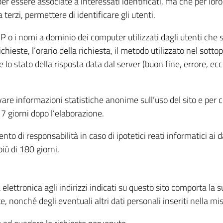
per essere associate a interessati identificati, ma che per lo
terzi, permettere di identificare gli utenti.
 IP o i nomi a dominio dei computer utilizzati dagli utenti che s
hieste, l’orario della richiesta, il metodo utilizzato nel sottop
 lo stato della risposta data dal server (buon fine, errore, ecc
cavare informazioni statistiche anonime sull’uso del sito e per
 giorni dopo l’elaborazione.
nto di responsabilità in caso di ipotetici reati informatici ai 
iù di 180 giorni.
a elettronica agli indirizzi indicati su questo sito comporta la 
, nonché degli eventuali altri dati personali inseriti nella mis