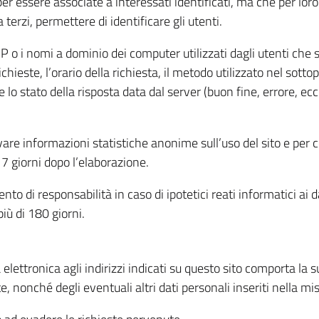
per essere associate a interessati identificati, ma che per lo
terzi, permettere di identificare gli utenti.
 IP o i nomi a dominio dei computer utilizzati dagli utenti che s
hieste, l’orario della richiesta, il metodo utilizzato nel sottop
 lo stato della risposta data dal server (buon fine, errore, ecc
cavare informazioni statistiche anonime sull’uso del sito e per
 giorni dopo l’elaborazione.
nto di responsabilità in caso di ipotetici reati informatici ai 
iù di 180 giorni.
a elettronica agli indirizzi indicati su questo sito comporta la 
, nonché degli eventuali altri dati personali inseriti nella mis