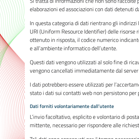
Si tratta di informazioni che non sono raccolte 
elaborazioni ed associazioni con dati detenuti da 
In questa categoria di dati rientrano gli indirizzi
URI (Uniform Resource Identifier) delle risorse ric
ottenuto in risposta, il codice numerico indicante
e all’ambiente informatico dell’utente.
Questi dati vengono utilizzati al solo fine di ri
vengono cancellati immediatamente dal server 7
I dati potrebbero essere utilizzati per l’accertame
stato i dati sui contatti web non persistono per p
Dati forniti volontariamente dall’utente
L’invio facoltativo, esplicito e volontario di post
mittente, necessario per rispondere alle richieste