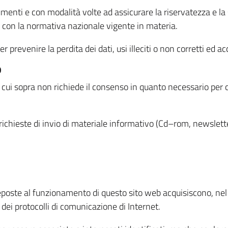
menti e con modalità volte ad assicurare la riservatezza e la s
à con la normativa nazionale vigente in materia.
prevenire la perdita dei dati, usi illeciti o non corretti ed ac
O
 di cui sopra non richiede il consenso in quanto necessario per
o richieste di invio di materiale informativo (Cd–rom, newsletter
eposte al funzionamento di questo sito web acquisiscono, nel c
 dei protocolli di comunicazione di Internet.