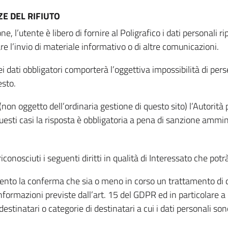
E DEL RIFIUTO
ne, l’utente è libero di fornire al Poligrafico i dati personali 
tare l’invio di materiale informativo o di altre comunicazioni.
 dati obbligatori comporterà l’oggettiva impossibilità di perseg
esto.
non oggetto dell’ordinaria gestione di questo sito) l’Autorità p
questi casi la risposta è obbligatoria a pena di sanzione ammin
riconosciuti i seguenti diritti in qualità di Interessato che potr
tamento la conferma che sia o meno in corso un trattamento di d
informazioni previste dall’art. 15 del GDPR ed in particolare a q
 destinatari o categorie di destinatari a cui i dati personali so