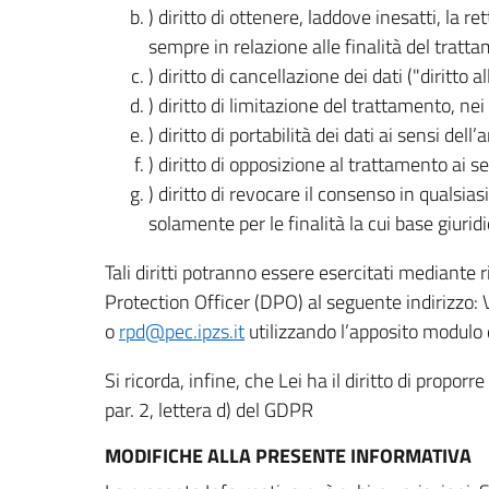
) diritto di ottenere, laddove inesatti, la 
sempre in relazione alle finalità del tratta
) diritto di cancellazione dei dati ("diritto a
) diritto di limitazione del trattamento, nei 
) diritto di portabilità dei dati ai sensi dell’a
) diritto di opposizione al trattamento ai se
) diritto di revocare il consenso in quals
solamente per le finalità la cui base giuridi
Tali diritti potranno essere esercitati mediante
Protection Officer (DPO) al seguente indirizzo:
o
rpd@pec.ipzs.it
utilizzando l’apposito modulo d
Si ricorda, infine, che Lei ha il diritto di propor
par. 2, lettera d) del GDPR
MODIFICHE ALLA PRESENTE INFORMATIVA