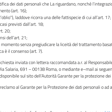
rettifica dei dati personali che La riguardano, nonché l’integraz
mento (art. 16);
ll’oblio"), laddove ricorra una delle fattispecie di cui all’art. 17;
casi previsti dall’art. 18;
rt. 20;
nsi dell’art. 21;
iasi momento senza pregiudicare la liceità del trattamento bas
ca è il consenso (art. 7).
 richiesta inviata con lettera raccomandata a.r. al Responsabi
 Via Salaria, 691 – 00138 Roma, o mediante e–mail ai seguenti 
isponibile sul sito dell’Autorità Garante per la protezione dei
re reclamo al Garante per la Protezione dei dati personali o ad al