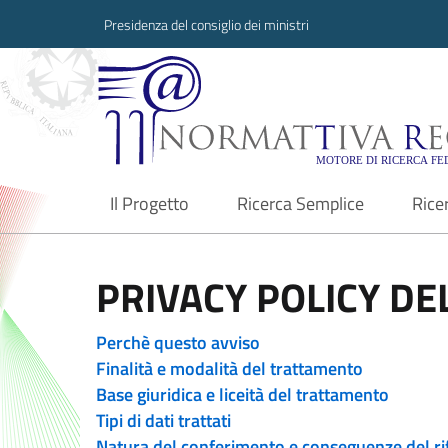
Presidenza del consiglio dei ministri
Normattiva Region
Il Progetto
Ricerca Semplice
Rice
current
PRIVACY POLICY DEL
Perchè questo avviso
Finalità e modalità del trattamento
Base giuridica e liceità del trattamento
Tipi di dati trattati
Natura del conferimento e conseguenze del ri