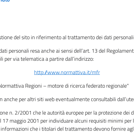
tione del sito in riferimento al trattamento dei dati personali
i dati personali resa anche ai sensi dell’art. 13 del Regolam
i per via telematica a partire dall’indirizzo:
http://www.normattiva.it/mfr
"Normattiva Regioni – motore di ricerca federato regionale"
non anche per altri siti web eventualmente consultabili dall’ute
e n. 2/2001 che le autorità europee per la protezione dei dati 
 17 maggio 2001 per individuare alcuni requisiti minimi per la
le informazioni che i titolari del trattamento devono fornire ag