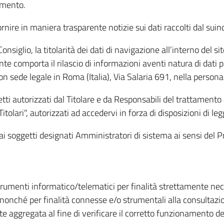
amento.
ire in maniera trasparente notizie sui dati raccolti dal suindic
nsiglio, la titolarità dei dati di navigazione all’interno del sit
te comporta il rilascio di informazioni aventi natura di dati per
, con sede legale in Roma (Italia), Via Salaria 691, nella per
getti autorizzati dal Titolare e da Responsabili del trattament
Titolari", autorizzati ad accedervi in forza di disposizioni di 
i dai soggetti designati Amministratori di sistema ai sensi de
strumenti informatico/telematici per finalità strettamente ne
nonché per finalità connesse e/o strumentali alla consultazion
 aggregata al fine di verificare il corretto funzionamento del