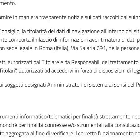
amento.
ire in maniera trasparente notizie sui dati raccolti dal suindic
nsiglio, la titolarità dei dati di navigazione all’interno del sit
te comporta il rilascio di informazioni aventi natura di dati per
, con sede legale in Roma (Italia), Via Salaria 691, nella per
getti autorizzati dal Titolare e da Responsabili del trattament
Titolari", autorizzati ad accedervi in forza di disposizioni di 
i dai soggetti designati Amministratori di sistema ai sensi de
strumenti informatico/telematici per finalità strettamente ne
nonché per finalità connesse e/o strumentali alla consultazion
 aggregata al fine di verificare il corretto funzionamento del