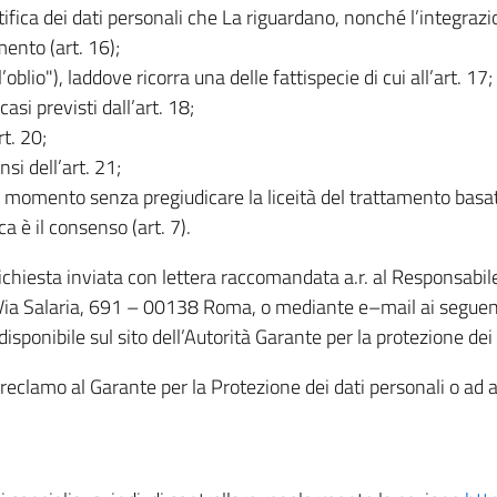
rettifica dei dati personali che La riguardano, nonché l’integraz
mento (art. 16);
ll’oblio"), laddove ricorra una delle fattispecie di cui all’art. 17;
casi previsti dall’art. 18;
rt. 20;
nsi dell’art. 21;
iasi momento senza pregiudicare la liceità del trattamento bas
ca è il consenso (art. 7).
 richiesta inviata con lettera raccomandata a.r. al Responsabi
 Via Salaria, 691 – 00138 Roma, o mediante e–mail ai seguenti 
isponibile sul sito dell’Autorità Garante per la protezione dei
re reclamo al Garante per la Protezione dei dati personali o ad al