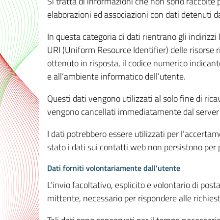
Si tratta di informazioni che non sono raccolte 
elaborazioni ed associazioni con dati detenuti da 
In questa categoria di dati rientrano gli indirizzi
URI (Uniform Resource Identifier) delle risorse ric
ottenuto in risposta, il codice numerico indicante
e all’ambiente informatico dell’utente.
Questi dati vengono utilizzati al solo fine di ri
vengono cancellati immediatamente dal server 7
I dati potrebbero essere utilizzati per l’accertame
stato i dati sui contatti web non persistono per p
Dati forniti volontariamente dall’utente
L’invio facoltativo, esplicito e volontario di post
mittente, necessario per rispondere alle richieste