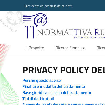
Presidenza del consiglio dei ministri
Normattiva Region
Il Progetto
Ricerca Semplice
Rice
current
PRIVACY POLICY DEL
Perchè questo avviso
Finalità e modalità del trattamento
Base giuridica e liceità del trattamento
Tipi di dati trattati
Natura del conferimento e conseguenze del ri