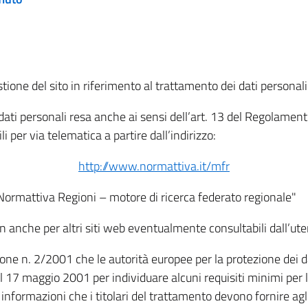
tione del sito in riferimento al trattamento dei dati personali
i dati personali resa anche ai sensi dell’art. 13 del Regolam
i per via telematica a partire dall’indirizzo:
http://www.normattiva.it/mfr
"Normattiva Regioni – motore di ricerca federato regionale"
non anche per altri siti web eventualmente consultabili dall’ute
e n. 2/2001 che le autorità europee per la protezione dei dati 
 17 maggio 2001 per individuare alcuni requisiti minimi per la
le informazioni che i titolari del trattamento devono fornire ag