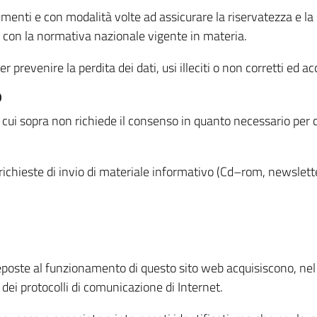
menti e con modalità volte ad assicurare la riservatezza e la s
à con la normativa nazionale vigente in materia.
prevenire la perdita dei dati, usi illeciti o non corretti ed ac
O
 di cui sopra non richiede il consenso in quanto necessario per
o richieste di invio di materiale informativo (Cd–rom, newsletter
eposte al funzionamento di questo sito web acquisiscono, nel c
 dei protocolli di comunicazione di Internet.