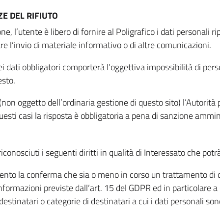
E DEL RIFIUTO
ne, l’utente è libero di fornire al Poligrafico i dati personali 
tare l’invio di materiale informativo o di altre comunicazioni.
 dati obbligatori comporterà l’oggettiva impossibilità di perseg
esto.
non oggetto dell’ordinaria gestione di questo sito) l’Autorità p
questi casi la risposta è obbligatoria a pena di sanzione ammin
riconosciuti i seguenti diritti in qualità di Interessato che potr
tamento la conferma che sia o meno in corso un trattamento di d
informazioni previste dall’art. 15 del GDPR ed in particolare a q
 destinatari o categorie di destinatari a cui i dati personali so