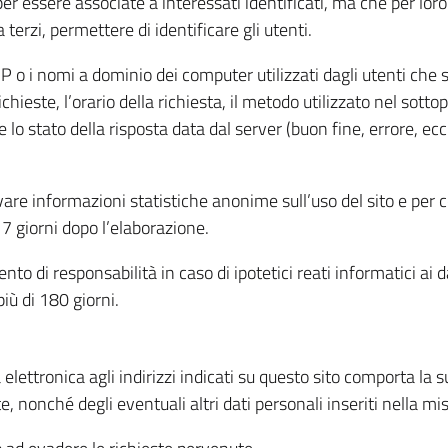
per essere associate a interessati identificati, ma che per lo
terzi, permettere di identificare gli utenti.
 IP o i nomi a dominio dei computer utilizzati dagli utenti che s
hieste, l’orario della richiesta, il metodo utilizzato nel sottop
 lo stato della risposta data dal server (buon fine, errore, ecc
cavare informazioni statistiche anonime sull’uso del sito e per
 giorni dopo l’elaborazione.
nto di responsabilità in caso di ipotetici reati informatici ai 
iù di 180 giorni.
a elettronica agli indirizzi indicati su questo sito comporta la 
, nonché degli eventuali altri dati personali inseriti nella mis