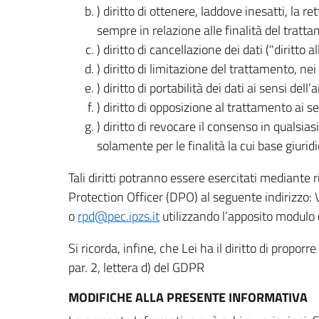
) diritto di ottenere, laddove inesatti, la 
sempre in relazione alle finalità del tratta
) diritto di cancellazione dei dati ("diritto a
) diritto di limitazione del trattamento, nei 
) diritto di portabilità dei dati ai sensi dell’a
) diritto di opposizione al trattamento ai se
) diritto di revocare il consenso in quals
solamente per le finalità la cui base giuridi
Tali diritti potranno essere esercitati mediante
Protection Officer (DPO) al seguente indirizzo:
o
rpd@pec.ipzs.it
utilizzando l’apposito modulo d
Si ricorda, infine, che Lei ha il diritto di propor
par. 2, lettera d) del GDPR
MODIFICHE ALLA PRESENTE INFORMATIVA