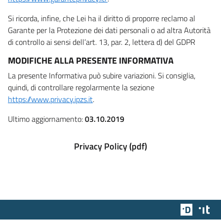
Si ricorda, infine, che Lei ha il diritto di proporre reclamo al
Garante per la Protezione dei dati personali o ad altra Autorità
di controllo ai sensi dell’art. 13, par. 2, lettera d) del GDPR
MODIFICHE ALLA PRESENTE INFORMATIVA
La presente Informativa può subire variazioni. Si consiglia,
quindi, di controllare regolarmente la sezione
https://www.privacy.ipzs.it
.
Ultimo aggiornamento:
03.10.2019
Privacy Policy (pdf)
Team Dig
Des