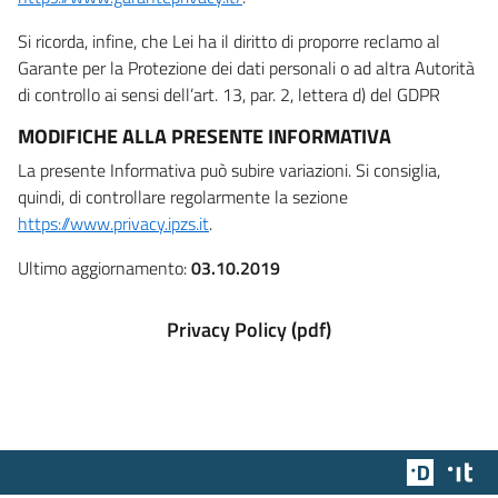
Si ricorda, infine, che Lei ha il diritto di proporre reclamo al
Garante per la Protezione dei dati personali o ad altra Autorità
di controllo ai sensi dell’art. 13, par. 2, lettera d) del GDPR
MODIFICHE ALLA PRESENTE INFORMATIVA
La presente Informativa può subire variazioni. Si consiglia,
quindi, di controllare regolarmente la sezione
https://www.privacy.ipzs.it
.
Ultimo aggiornamento:
03.10.2019
Privacy Policy (pdf)
Team Dig
Des