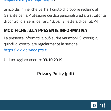
Si ricorda, infine, che Lei ha il diritto di proporre reclamo al
Garante per la Protezione dei dati personali o ad altra Autorità
di controllo ai sensi dell’art. 13, par. 2, lettera d) del GDPR
MODIFICHE ALLA PRESENTE INFORMATIVA
La presente Informativa può subire variazioni. Si consiglia,
quindi, di controllare regolarmente la sezione
https://www.privacy.ipzs.it
.
Ultimo aggiornamento:
03.10.2019
Privacy Policy (pdf)
Team Dig
Des