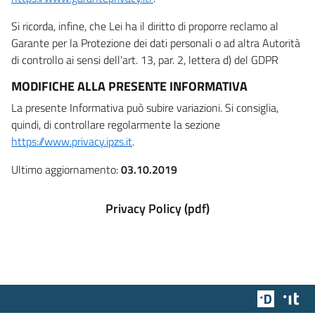
Si ricorda, infine, che Lei ha il diritto di proporre reclamo al
Garante per la Protezione dei dati personali o ad altra Autorità
di controllo ai sensi dell’art. 13, par. 2, lettera d) del GDPR
MODIFICHE ALLA PRESENTE INFORMATIVA
La presente Informativa può subire variazioni. Si consiglia,
quindi, di controllare regolarmente la sezione
https://www.privacy.ipzs.it
.
Ultimo aggiornamento:
03.10.2019
Privacy Policy (pdf)
Team Dig
Des