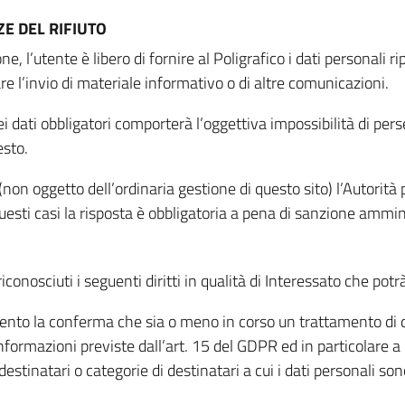
E DEL RIFIUTO
ne, l’utente è libero di fornire al Poligrafico i dati personali 
tare l’invio di materiale informativo o di altre comunicazioni.
 dati obbligatori comporterà l’oggettiva impossibilità di perseg
esto.
non oggetto dell’ordinaria gestione di questo sito) l’Autorità p
questi casi la risposta è obbligatoria a pena di sanzione ammin
riconosciuti i seguenti diritti in qualità di Interessato che potr
tamento la conferma che sia o meno in corso un trattamento di d
informazioni previste dall’art. 15 del GDPR ed in particolare a q
 destinatari o categorie di destinatari a cui i dati personali so