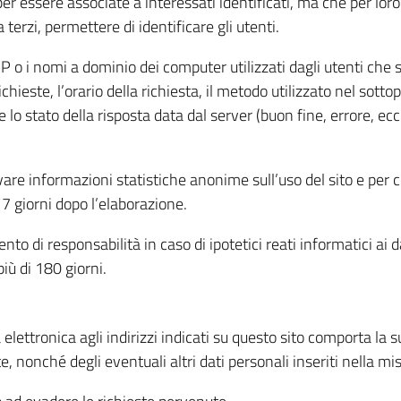
per essere associate a interessati identificati, ma che per lo
terzi, permettere di identificare gli utenti.
 IP o i nomi a dominio dei computer utilizzati dagli utenti che s
hieste, l’orario della richiesta, il metodo utilizzato nel sottop
 lo stato della risposta data dal server (buon fine, errore, ecc
cavare informazioni statistiche anonime sull’uso del sito e per
 giorni dopo l’elaborazione.
nto di responsabilità in caso di ipotetici reati informatici ai 
iù di 180 giorni.
a elettronica agli indirizzi indicati su questo sito comporta la 
, nonché degli eventuali altri dati personali inseriti nella mis