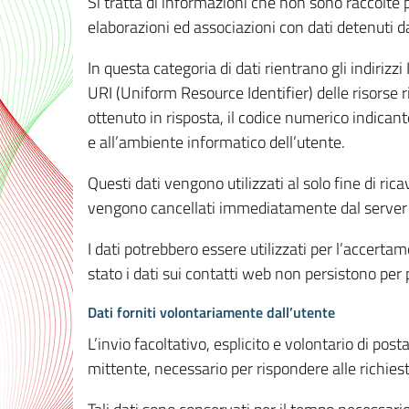
Si tratta di informazioni che non sono raccolte 
elaborazioni ed associazioni con dati detenuti da 
In questa categoria di dati rientrano gli indirizzi
URI (Uniform Resource Identifier) delle risorse ric
ottenuto in risposta, il codice numerico indicante
e all’ambiente informatico dell’utente.
Questi dati vengono utilizzati al solo fine di ri
vengono cancellati immediatamente dal server 7
I dati potrebbero essere utilizzati per l’accertame
stato i dati sui contatti web non persistono per p
Dati forniti volontariamente dall’utente
L’invio facoltativo, esplicito e volontario di post
mittente, necessario per rispondere alle richieste