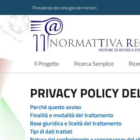
Presidenza del consiglio dei ministri
Normattiva Region
Il Progetto
Ricerca Semplice
Rice
current
PRIVACY POLICY DEL
Perchè questo avviso
Finalità e modalità del trattamento
Base giuridica e liceità del trattamento
Tipi di dati trattati
Natura del conferimento e conseguenze del ri