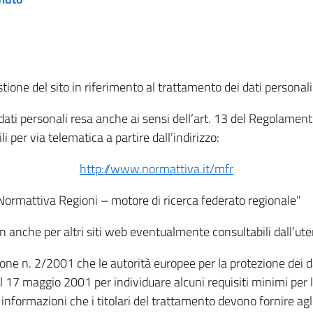
tione del sito in riferimento al trattamento dei dati personali
i dati personali resa anche ai sensi dell’art. 13 del Regolam
i per via telematica a partire dall’indirizzo:
http://www.normattiva.it/mfr
"Normattiva Regioni – motore di ricerca federato regionale"
non anche per altri siti web eventualmente consultabili dall’ute
e n. 2/2001 che le autorità europee per la protezione dei dati 
 17 maggio 2001 per individuare alcuni requisiti minimi per la
le informazioni che i titolari del trattamento devono fornire ag