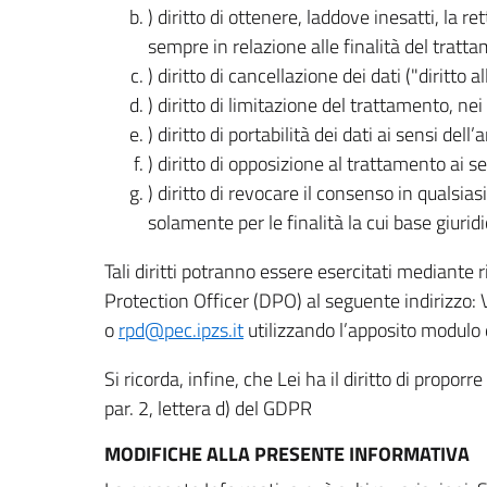
) diritto di ottenere, laddove inesatti, la 
sempre in relazione alle finalità del tratta
) diritto di cancellazione dei dati ("diritto a
) diritto di limitazione del trattamento, nei 
) diritto di portabilità dei dati ai sensi dell’a
) diritto di opposizione al trattamento ai se
) diritto di revocare il consenso in quals
solamente per le finalità la cui base giuridi
Tali diritti potranno essere esercitati mediante
Protection Officer (DPO) al seguente indirizzo:
o
rpd@pec.ipzs.it
utilizzando l’apposito modulo d
Si ricorda, infine, che Lei ha il diritto di propor
par. 2, lettera d) del GDPR
MODIFICHE ALLA PRESENTE INFORMATIVA