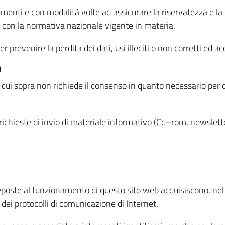
menti e con modalità volte ad assicurare la riservatezza e la s
à con la normativa nazionale vigente in materia.
prevenire la perdita dei dati, usi illeciti o non corretti ed ac
O
 di cui sopra non richiede il consenso in quanto necessario per
o richieste di invio di materiale informativo (Cd–rom, newsletter
eposte al funzionamento di questo sito web acquisiscono, nel c
 dei protocolli di comunicazione di Internet.