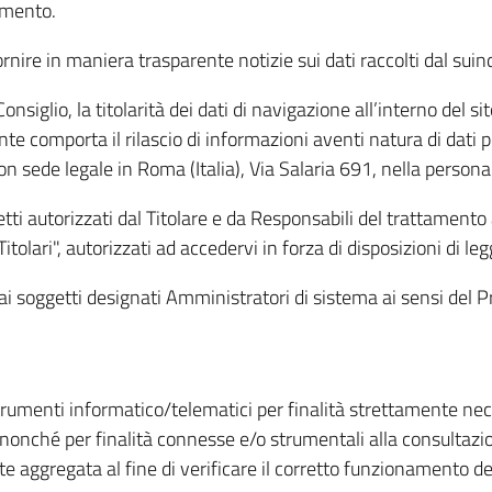
amento.
ire in maniera trasparente notizie sui dati raccolti dal suindic
nsiglio, la titolarità dei dati di navigazione all’interno del sit
te comporta il rilascio di informazioni aventi natura di dati per
, con sede legale in Roma (Italia), Via Salaria 691, nella per
getti autorizzati dal Titolare e da Responsabili del trattament
Titolari", autorizzati ad accedervi in forza di disposizioni di 
i dai soggetti designati Amministratori di sistema ai sensi de
strumenti informatico/telematici per finalità strettamente ne
nonché per finalità connesse e/o strumentali alla consultazion
 aggregata al fine di verificare il corretto funzionamento del