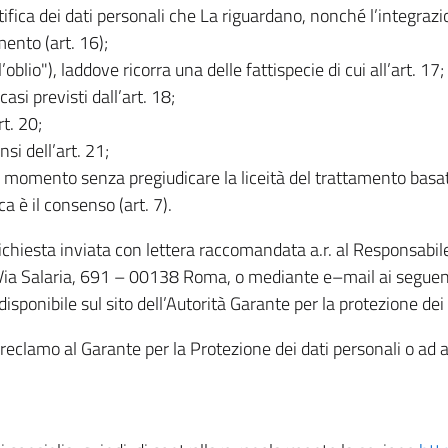
rettifica dei dati personali che La riguardano, nonché l’integraz
mento (art. 16);
ll’oblio"), laddove ricorra una delle fattispecie di cui all’art. 17;
casi previsti dall’art. 18;
rt. 20;
nsi dell’art. 21;
iasi momento senza pregiudicare la liceità del trattamento bas
ca è il consenso (art. 7).
 richiesta inviata con lettera raccomandata a.r. al Responsabi
 Via Salaria, 691 – 00138 Roma, o mediante e–mail ai seguenti 
isponibile sul sito dell’Autorità Garante per la protezione dei
re reclamo al Garante per la Protezione dei dati personali o ad al