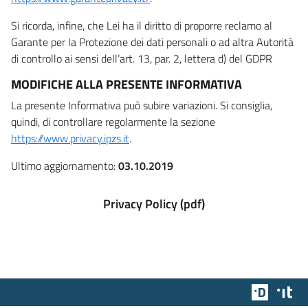
Si ricorda, infine, che Lei ha il diritto di proporre reclamo al
Garante per la Protezione dei dati personali o ad altra Autorità
di controllo ai sensi dell’art. 13, par. 2, lettera d) del GDPR
MODIFICHE ALLA PRESENTE INFORMATIVA
La presente Informativa può subire variazioni. Si consiglia,
quindi, di controllare regolarmente la sezione
https://www.privacy.ipzs.it
.
Ultimo aggiornamento:
03.10.2019
Privacy Policy (pdf)
Team Dig
Des