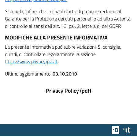
Si ricorda, infine, che Lei ha il diritto di proporre reclamo al
Garante per la Protezione dei dati personali o ad altra Autorità
di controllo ai sensi dell’art. 13, par. 2, lettera d) del GDPR
MODIFICHE ALLA PRESENTE INFORMATIVA
La presente Informativa può subire variazioni. Si consiglia,
quindi, di controllare regolarmente la sezione
https://www.privacy.ipzs.it
.
Ultimo aggiornamento:
03.10.2019
Privacy Policy (pdf)
Team Dig
Des