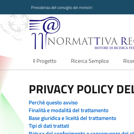
Presidenza del consiglio dei ministri
Normattiva Region
Il Progetto
Ricerca Semplice
Rice
current
PRIVACY POLICY DEL
Perchè questo avviso
Finalità e modalità del trattamento
Base giuridica e liceità del trattamento
Tipi di dati trattati
Natura del conferimento e conseguenze del ri