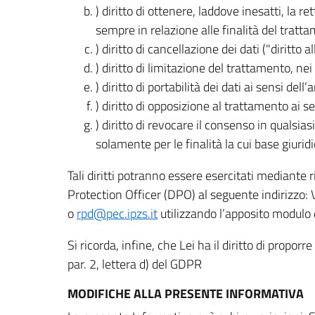
) diritto di ottenere, laddove inesatti, la 
sempre in relazione alle finalità del tratta
) diritto di cancellazione dei dati ("diritto a
) diritto di limitazione del trattamento, nei 
) diritto di portabilità dei dati ai sensi dell’a
) diritto di opposizione al trattamento ai se
) diritto di revocare il consenso in quals
solamente per le finalità la cui base giuridi
Tali diritti potranno essere esercitati mediante
Protection Officer (DPO) al seguente indirizzo:
o
rpd@pec.ipzs.it
utilizzando l’apposito modulo d
Si ricorda, infine, che Lei ha il diritto di propor
par. 2, lettera d) del GDPR
MODIFICHE ALLA PRESENTE INFORMATIVA