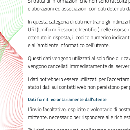
Si tratta di informazioni che non sono raccolte 
elaborazioni ed associazioni con dati detenuti da 
In questa categoria di dati rientrano gli indirizzi
URI (Uniform Resource Identifier) delle risorse ric
ottenuto in risposta, il codice numerico indicante
e all’ambiente informatico dell’utente.
Questi dati vengono utilizzati al solo fine di ri
vengono cancellati immediatamente dal server 7
I dati potrebbero essere utilizzati per l’accertame
stato i dati sui contatti web non persistono per p
Dati forniti volontariamente dall’utente
L’invio facoltativo, esplicito e volontario di post
mittente, necessario per rispondere alle richieste