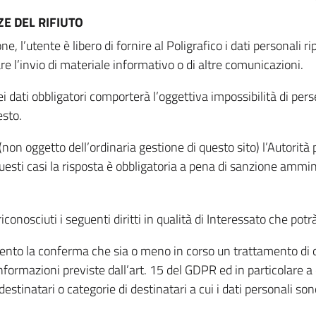
E DEL RIFIUTO
ne, l’utente è libero di fornire al Poligrafico i dati personali 
tare l’invio di materiale informativo o di altre comunicazioni.
 dati obbligatori comporterà l’oggettiva impossibilità di perseg
esto.
non oggetto dell’ordinaria gestione di questo sito) l’Autorità p
questi casi la risposta è obbligatoria a pena di sanzione ammin
riconosciuti i seguenti diritti in qualità di Interessato che potr
tamento la conferma che sia o meno in corso un trattamento di d
informazioni previste dall’art. 15 del GDPR ed in particolare a q
 destinatari o categorie di destinatari a cui i dati personali so