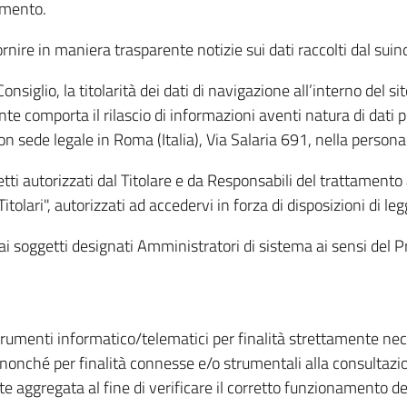
amento.
ire in maniera trasparente notizie sui dati raccolti dal suindic
nsiglio, la titolarità dei dati di navigazione all’interno del sit
te comporta il rilascio di informazioni aventi natura di dati per
, con sede legale in Roma (Italia), Via Salaria 691, nella per
getti autorizzati dal Titolare e da Responsabili del trattament
Titolari", autorizzati ad accedervi in forza di disposizioni di 
i dai soggetti designati Amministratori di sistema ai sensi de
strumenti informatico/telematici per finalità strettamente ne
nonché per finalità connesse e/o strumentali alla consultazion
 aggregata al fine di verificare il corretto funzionamento del