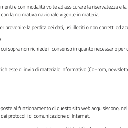
menti e con modalità volte ad assicurare la riservatezza e la s
à con la normativa nazionale vigente in materia.
prevenire la perdita dei dati, usi illeciti o non corretti ed ac
O
 di cui sopra non richiede il consenso in quanto necessario per
o richieste di invio di materiale informativo (Cd–rom, newsletter
eposte al funzionamento di questo sito web acquisiscono, nel c
 dei protocolli di comunicazione di Internet.