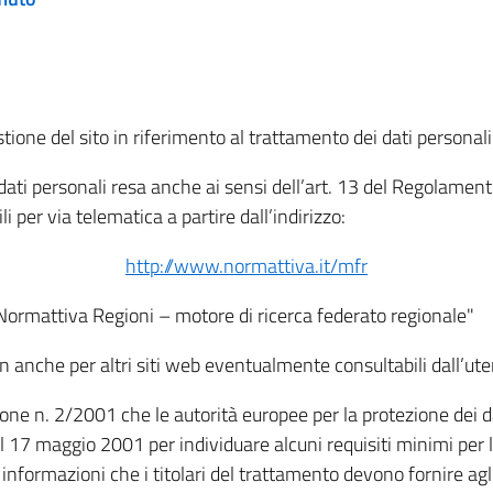
tione del sito in riferimento al trattamento dei dati personali
i dati personali resa anche ai sensi dell’art. 13 del Regolam
i per via telematica a partire dall’indirizzo:
http://www.normattiva.it/mfr
"Normattiva Regioni – motore di ricerca federato regionale"
non anche per altri siti web eventualmente consultabili dall’ute
e n. 2/2001 che le autorità europee per la protezione dei dati 
 17 maggio 2001 per individuare alcuni requisiti minimi per la
le informazioni che i titolari del trattamento devono fornire ag