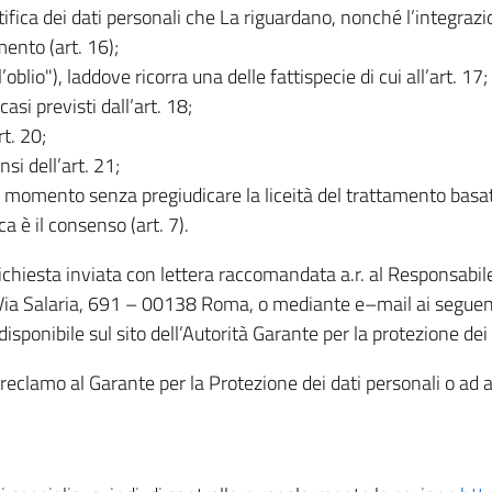
rettifica dei dati personali che La riguardano, nonché l’integraz
mento (art. 16);
ll’oblio"), laddove ricorra una delle fattispecie di cui all’art. 17;
casi previsti dall’art. 18;
rt. 20;
nsi dell’art. 21;
iasi momento senza pregiudicare la liceità del trattamento bas
ca è il consenso (art. 7).
 richiesta inviata con lettera raccomandata a.r. al Responsabi
 Via Salaria, 691 – 00138 Roma, o mediante e–mail ai seguenti 
isponibile sul sito dell’Autorità Garante per la protezione dei
re reclamo al Garante per la Protezione dei dati personali o ad al