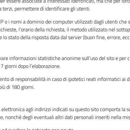
per essere associate a interessati identificati, ma che per lo
terzi, permettere di identificare gli utenti.
 IP o i nomi a dominio dei computer utilizzati dagli utenti che s
hieste, l’orario della richiesta, il metodo utilizzato nel sottop
 lo stato della risposta data dal server (buon fine, errore, ecc
cavare informazioni statistiche anonime sull’uso del sito e per
 giorni dopo l’elaborazione.
nto di responsabilità in caso di ipotetici reati informatici ai 
iù di 180 giorni.
a elettronica agli indirizzi indicati su questo sito comporta la 
, nonché degli eventuali altri dati personali inseriti nella mis