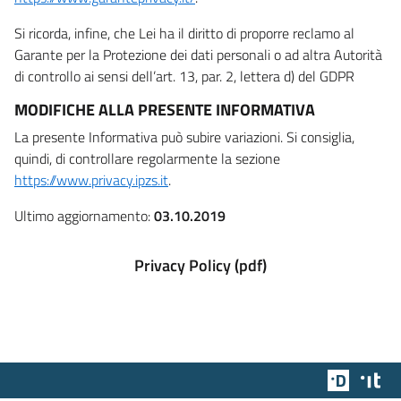
Si ricorda, infine, che Lei ha il diritto di proporre reclamo al
Garante per la Protezione dei dati personali o ad altra Autorità
di controllo ai sensi dell’art. 13, par. 2, lettera d) del GDPR
MODIFICHE ALLA PRESENTE INFORMATIVA
La presente Informativa può subire variazioni. Si consiglia,
quindi, di controllare regolarmente la sezione
https://www.privacy.ipzs.it
.
Ultimo aggiornamento:
03.10.2019
Privacy Policy (pdf)
Team Dig
Des