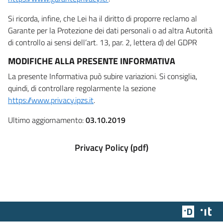
Si ricorda, infine, che Lei ha il diritto di proporre reclamo al
Garante per la Protezione dei dati personali o ad altra Autorità
di controllo ai sensi dell’art. 13, par. 2, lettera d) del GDPR
MODIFICHE ALLA PRESENTE INFORMATIVA
La presente Informativa può subire variazioni. Si consiglia,
quindi, di controllare regolarmente la sezione
https://www.privacy.ipzs.it
.
Ultimo aggiornamento:
03.10.2019
Privacy Policy (pdf)
Team Dig
Des