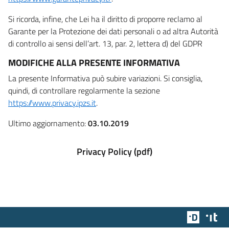
Si ricorda, infine, che Lei ha il diritto di proporre reclamo al
Garante per la Protezione dei dati personali o ad altra Autorità
di controllo ai sensi dell’art. 13, par. 2, lettera d) del GDPR
MODIFICHE ALLA PRESENTE INFORMATIVA
La presente Informativa può subire variazioni. Si consiglia,
quindi, di controllare regolarmente la sezione
https://www.privacy.ipzs.it
.
Ultimo aggiornamento:
03.10.2019
Privacy Policy (pdf)
Team Dig
Des