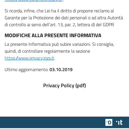
Si ricorda, infine, che Lei ha il diritto di proporre reclamo al
Garante per la Protezione dei dati personali o ad altra Autorità
di controllo ai sensi dell’art. 13, par. 2, lettera d) del GDPR
MODIFICHE ALLA PRESENTE INFORMATIVA
La presente Informativa può subire variazioni. Si consiglia,
quindi, di controllare regolarmente la sezione
https://www.privacy.ipzs.it
.
Ultimo aggiornamento:
03.10.2019
Privacy Policy (pdf)
Team Dig
Des