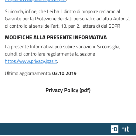
Si ricorda, infine, che Lei ha il diritto di proporre reclamo al
Garante per la Protezione dei dati personali o ad altra Autorità
di controllo ai sensi dell’art. 13, par. 2, lettera d) del GDPR
MODIFICHE ALLA PRESENTE INFORMATIVA
La presente Informativa può subire variazioni. Si consiglia,
quindi, di controllare regolarmente la sezione
https://www.privacy.ipzs.it
.
Ultimo aggiornamento:
03.10.2019
Privacy Policy (pdf)
Team Dig
Des