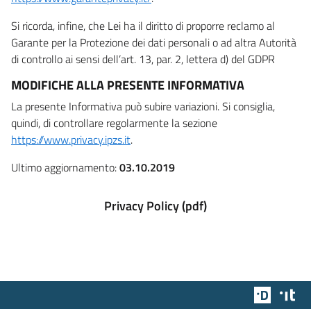
Si ricorda, infine, che Lei ha il diritto di proporre reclamo al
Garante per la Protezione dei dati personali o ad altra Autorità
di controllo ai sensi dell’art. 13, par. 2, lettera d) del GDPR
MODIFICHE ALLA PRESENTE INFORMATIVA
La presente Informativa può subire variazioni. Si consiglia,
quindi, di controllare regolarmente la sezione
https://www.privacy.ipzs.it
.
Ultimo aggiornamento:
03.10.2019
Privacy Policy (pdf)
Team Dig
Des