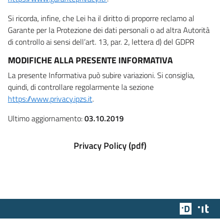
Si ricorda, infine, che Lei ha il diritto di proporre reclamo al
Garante per la Protezione dei dati personali o ad altra Autorità
di controllo ai sensi dell’art. 13, par. 2, lettera d) del GDPR
MODIFICHE ALLA PRESENTE INFORMATIVA
La presente Informativa può subire variazioni. Si consiglia,
quindi, di controllare regolarmente la sezione
https://www.privacy.ipzs.it
.
Ultimo aggiornamento:
03.10.2019
Privacy Policy (pdf)
Team Dig
Des