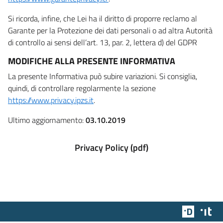
Si ricorda, infine, che Lei ha il diritto di proporre reclamo al
Garante per la Protezione dei dati personali o ad altra Autorità
di controllo ai sensi dell’art. 13, par. 2, lettera d) del GDPR
MODIFICHE ALLA PRESENTE INFORMATIVA
La presente Informativa può subire variazioni. Si consiglia,
quindi, di controllare regolarmente la sezione
https://www.privacy.ipzs.it
.
Ultimo aggiornamento:
03.10.2019
Privacy Policy (pdf)
Team Dig
Des