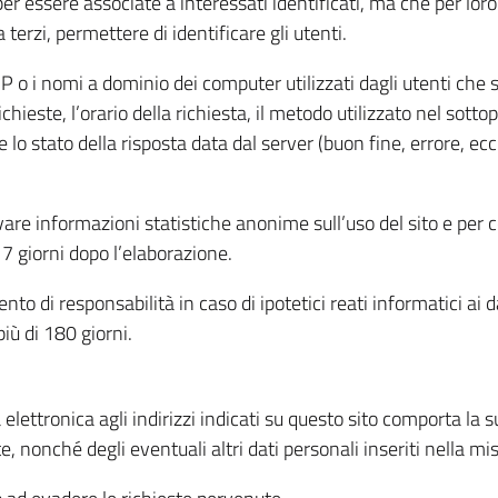
per essere associate a interessati identificati, ma che per lo
terzi, permettere di identificare gli utenti.
 IP o i nomi a dominio dei computer utilizzati dagli utenti che s
hieste, l’orario della richiesta, il metodo utilizzato nel sottop
 lo stato della risposta data dal server (buon fine, errore, ecc
cavare informazioni statistiche anonime sull’uso del sito e per
 giorni dopo l’elaborazione.
nto di responsabilità in caso di ipotetici reati informatici ai 
iù di 180 giorni.
a elettronica agli indirizzi indicati su questo sito comporta la 
, nonché degli eventuali altri dati personali inseriti nella mis