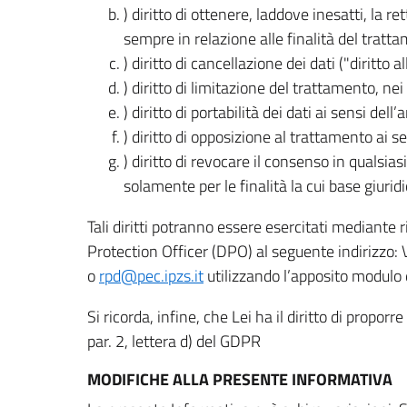
) diritto di ottenere, laddove inesatti, la 
sempre in relazione alle finalità del tratta
) diritto di cancellazione dei dati ("diritto a
) diritto di limitazione del trattamento, nei 
) diritto di portabilità dei dati ai sensi dell’a
) diritto di opposizione al trattamento ai se
) diritto di revocare il consenso in quals
solamente per le finalità la cui base giuridi
Tali diritti potranno essere esercitati mediante
Protection Officer (DPO) al seguente indirizzo:
o
rpd@pec.ipzs.it
utilizzando l’apposito modulo d
Si ricorda, infine, che Lei ha il diritto di propor
par. 2, lettera d) del GDPR
MODIFICHE ALLA PRESENTE INFORMATIVA