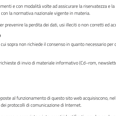
menti e con modalità volte ad assicurare la riservatezza e la s
à con la normativa nazionale vigente in materia.
prevenire la perdita dei dati, usi illeciti o non corretti ed ac
O
 di cui sopra non richiede il consenso in quanto necessario per
o richieste di invio di materiale informativo (Cd–rom, newsletter
eposte al funzionamento di questo sito web acquisiscono, nel c
 dei protocolli di comunicazione di Internet.