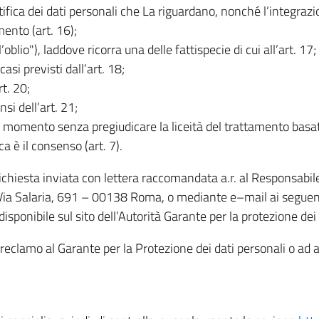
rettifica dei dati personali che La riguardano, nonché l’integraz
mento (art. 16);
ll’oblio"), laddove ricorra una delle fattispecie di cui all’art. 17;
casi previsti dall’art. 18;
rt. 20;
nsi dell’art. 21;
iasi momento senza pregiudicare la liceità del trattamento bas
ca è il consenso (art. 7).
 richiesta inviata con lettera raccomandata a.r. al Responsabi
 Via Salaria, 691 – 00138 Roma, o mediante e–mail ai seguenti 
isponibile sul sito dell’Autorità Garante per la protezione dei
re reclamo al Garante per la Protezione dei dati personali o ad al