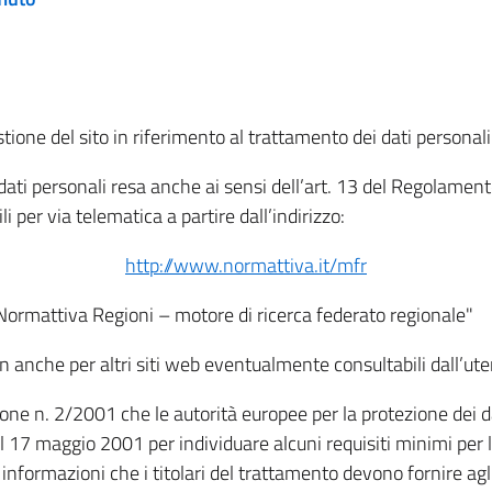
tione del sito in riferimento al trattamento dei dati personali
i dati personali resa anche ai sensi dell’art. 13 del Regolam
i per via telematica a partire dall’indirizzo:
http://www.normattiva.it/mfr
"Normattiva Regioni – motore di ricerca federato regionale"
non anche per altri siti web eventualmente consultabili dall’ute
e n. 2/2001 che le autorità europee per la protezione dei dati 
 17 maggio 2001 per individuare alcuni requisiti minimi per la
le informazioni che i titolari del trattamento devono fornire ag