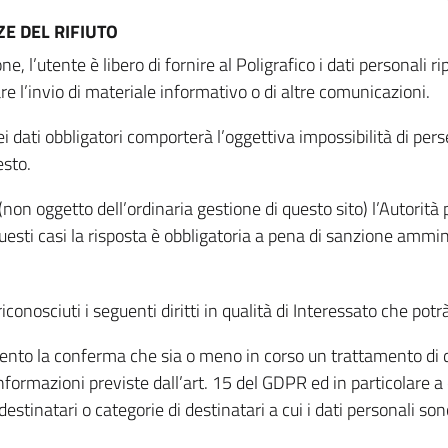
E DEL RIFIUTO
ne, l’utente è libero di fornire al Poligrafico i dati personali 
tare l’invio di materiale informativo o di altre comunicazioni.
 dati obbligatori comporterà l’oggettiva impossibilità di perseg
esto.
non oggetto dell’ordinaria gestione di questo sito) l’Autorità p
questi casi la risposta è obbligatoria a pena di sanzione ammin
riconosciuti i seguenti diritti in qualità di Interessato che potr
tamento la conferma che sia o meno in corso un trattamento di d
informazioni previste dall’art. 15 del GDPR ed in particolare a q
 destinatari o categorie di destinatari a cui i dati personali so