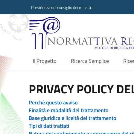
Presidenza del consiglio dei ministri
Normattiva Region
Il Progetto
Ricerca Semplice
Rice
current
PRIVACY POLICY DEL
Perchè questo avviso
Finalità e modalità del trattamento
Base giuridica e liceità del trattamento
Tipi di dati trattati
Natura del conferimento e conseguenze del ri