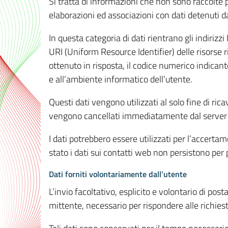
Si tratta di informazioni che non sono raccolte 
elaborazioni ed associazioni con dati detenuti da 
In questa categoria di dati rientrano gli indirizzi
URI (Uniform Resource Identifier) delle risorse ric
ottenuto in risposta, il codice numerico indicante
e all’ambiente informatico dell’utente.
Questi dati vengono utilizzati al solo fine di ri
vengono cancellati immediatamente dal server 7
I dati potrebbero essere utilizzati per l’accertame
stato i dati sui contatti web non persistono per p
Dati forniti volontariamente dall’utente
L’invio facoltativo, esplicito e volontario di post
mittente, necessario per rispondere alle richieste