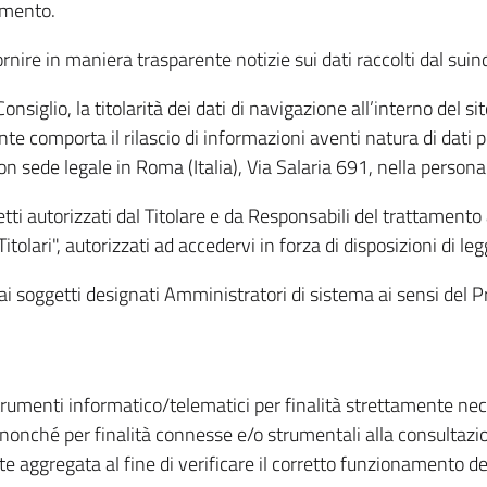
amento.
ire in maniera trasparente notizie sui dati raccolti dal suindic
nsiglio, la titolarità dei dati di navigazione all’interno del sit
te comporta il rilascio di informazioni aventi natura di dati per
, con sede legale in Roma (Italia), Via Salaria 691, nella per
getti autorizzati dal Titolare e da Responsabili del trattament
Titolari", autorizzati ad accedervi in forza di disposizioni di 
i dai soggetti designati Amministratori di sistema ai sensi de
strumenti informatico/telematici per finalità strettamente ne
nonché per finalità connesse e/o strumentali alla consultazion
 aggregata al fine di verificare il corretto funzionamento del