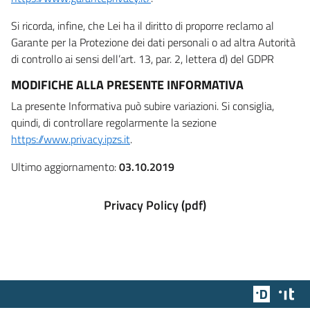
Si ricorda, infine, che Lei ha il diritto di proporre reclamo al
Garante per la Protezione dei dati personali o ad altra Autorità
di controllo ai sensi dell’art. 13, par. 2, lettera d) del GDPR
MODIFICHE ALLA PRESENTE INFORMATIVA
La presente Informativa può subire variazioni. Si consiglia,
quindi, di controllare regolarmente la sezione
https://www.privacy.ipzs.it
.
Ultimo aggiornamento:
03.10.2019
Privacy Policy (pdf)
Team Dig
Des