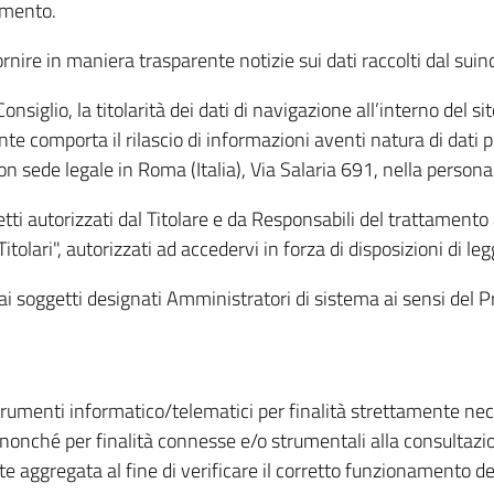
amento.
ire in maniera trasparente notizie sui dati raccolti dal suindic
nsiglio, la titolarità dei dati di navigazione all’interno del sit
te comporta il rilascio di informazioni aventi natura di dati per
, con sede legale in Roma (Italia), Via Salaria 691, nella per
getti autorizzati dal Titolare e da Responsabili del trattament
Titolari", autorizzati ad accedervi in forza di disposizioni di 
i dai soggetti designati Amministratori di sistema ai sensi de
strumenti informatico/telematici per finalità strettamente ne
nonché per finalità connesse e/o strumentali alla consultazion
 aggregata al fine di verificare il corretto funzionamento del