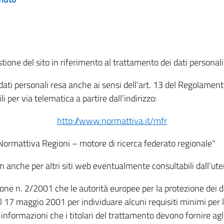
tione del sito in riferimento al trattamento dei dati personali
i dati personali resa anche ai sensi dell’art. 13 del Regolam
i per via telematica a partire dall’indirizzo:
http://www.normattiva.it/mfr
"Normattiva Regioni – motore di ricerca federato regionale"
non anche per altri siti web eventualmente consultabili dall’ute
e n. 2/2001 che le autorità europee per la protezione dei dati 
 17 maggio 2001 per individuare alcuni requisiti minimi per la
le informazioni che i titolari del trattamento devono fornire ag