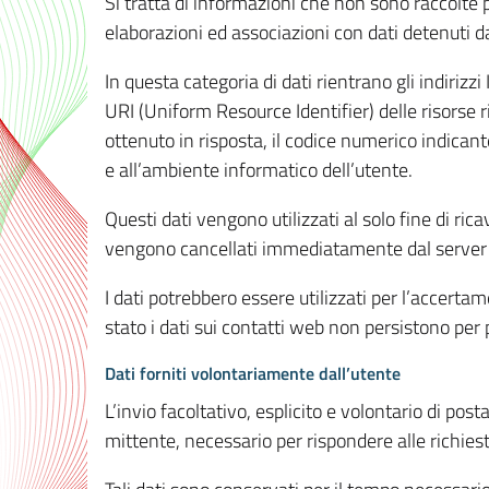
Si tratta di informazioni che non sono raccolte 
elaborazioni ed associazioni con dati detenuti da 
In questa categoria di dati rientrano gli indirizzi
URI (Uniform Resource Identifier) delle risorse ric
ottenuto in risposta, il codice numerico indicante
e all’ambiente informatico dell’utente.
Questi dati vengono utilizzati al solo fine di ri
vengono cancellati immediatamente dal server 7
I dati potrebbero essere utilizzati per l’accertame
stato i dati sui contatti web non persistono per p
Dati forniti volontariamente dall’utente
L’invio facoltativo, esplicito e volontario di post
mittente, necessario per rispondere alle richieste