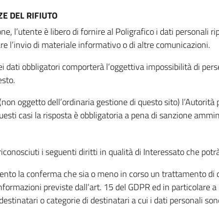
E DEL RIFIUTO
ne, l’utente è libero di fornire al Poligrafico i dati personali 
tare l’invio di materiale informativo o di altre comunicazioni.
 dati obbligatori comporterà l’oggettiva impossibilità di perseg
esto.
non oggetto dell’ordinaria gestione di questo sito) l’Autorità p
questi casi la risposta è obbligatoria a pena di sanzione ammin
riconosciuti i seguenti diritti in qualità di Interessato che potr
tamento la conferma che sia o meno in corso un trattamento di d
informazioni previste dall’art. 15 del GDPR ed in particolare a q
 destinatari o categorie di destinatari a cui i dati personali so