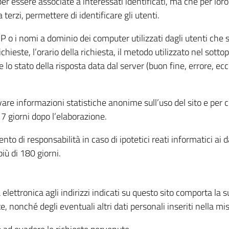
per essere associate a interessati identificati, ma che per lo
terzi, permettere di identificare gli utenti.
 IP o i nomi a dominio dei computer utilizzati dagli utenti che s
hieste, l’orario della richiesta, il metodo utilizzato nel sottop
 lo stato della risposta data dal server (buon fine, errore, ecc
cavare informazioni statistiche anonime sull’uso del sito e per
 giorni dopo l’elaborazione.
nto di responsabilità in caso di ipotetici reati informatici ai 
iù di 180 giorni.
a elettronica agli indirizzi indicati su questo sito comporta la 
, nonché degli eventuali altri dati personali inseriti nella mis