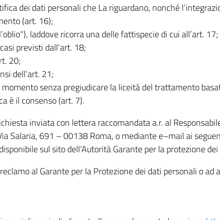
rettifica dei dati personali che La riguardano, nonché l’integraz
mento (art. 16);
ll’oblio"), laddove ricorra una delle fattispecie di cui all’art. 17;
casi previsti dall’art. 18;
rt. 20;
nsi dell’art. 21;
iasi momento senza pregiudicare la liceità del trattamento bas
ca è il consenso (art. 7).
 richiesta inviata con lettera raccomandata a.r. al Responsabi
 Via Salaria, 691 – 00138 Roma, o mediante e–mail ai seguenti 
isponibile sul sito dell’Autorità Garante per la protezione dei
re reclamo al Garante per la Protezione dei dati personali o ad al