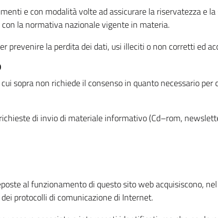
menti e con modalità volte ad assicurare la riservatezza e la s
à con la normativa nazionale vigente in materia.
prevenire la perdita dei dati, usi illeciti o non corretti ed ac
O
 di cui sopra non richiede il consenso in quanto necessario per
o richieste di invio di materiale informativo (Cd–rom, newsletter
eposte al funzionamento di questo sito web acquisiscono, nel c
 dei protocolli di comunicazione di Internet.