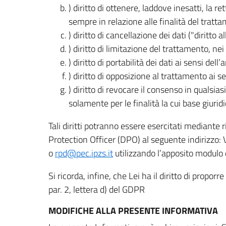
) diritto di ottenere, laddove inesatti, la 
sempre in relazione alle finalità del tratta
) diritto di cancellazione dei dati ("diritto a
) diritto di limitazione del trattamento, nei 
) diritto di portabilità dei dati ai sensi dell’a
) diritto di opposizione al trattamento ai se
) diritto di revocare il consenso in quals
solamente per le finalità la cui base giuridi
Tali diritti potranno essere esercitati mediante
Protection Officer (DPO) al seguente indirizzo:
o
rpd@pec.ipzs.it
utilizzando l’apposito modulo d
Si ricorda, infine, che Lei ha il diritto di propor
par. 2, lettera d) del GDPR
MODIFICHE ALLA PRESENTE INFORMATIVA