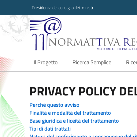
Presidenza del consiglio dei ministri
Normattiva Region
Il Progetto
Ricerca Semplice
Rice
current
PRIVACY POLICY DEL
Perchè questo avviso
Finalità e modalità del trattamento
Base giuridica e liceità del trattamento
Tipi di dati trattati
Natura del conferimento e conseguenze del ri